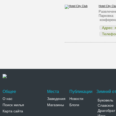
Hotel City Cl
Развлечен
Парковка:
конферен
Адрес:
Х
Телефо
Общее
Места
Публикации
Зимний от
О нас
Заведения
Новости
Буковель
Поиск жилья
Магазины
Блоги
Славское
Драгобрат
Карта сайта
Изки