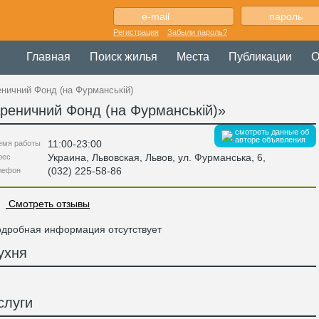
Регистрация
Забыли пароль?
Главная
Поиск жилья
Места
Публикации
О
ничний Фонд (на Фурманській)
реничний Фонд (на Фурманській)
»
смотреть данные об
авторе объявления
11:00-23:00
емя работы
Украина
,
Львовская
, Львов,
ул. Фурманська, 6
,
рес
(032) 225-58-86
лефон
Смотреть отзывы
дробная информация отсутствует
ухня
слуги