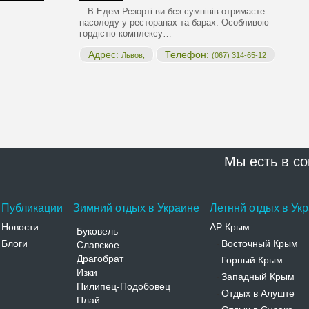
В Едем Резорті ви без сумнівів отримаєте
насолоду у ресторанах та барах. Особливою
гордістю комплексу…
Адрес:
Телефон:
Львов,
(067) 314-65-12
Мы есть в со
Публикации
Зимний отдых в Украине
Летннй отдых в Ук
Новости
АР Крым
Буковель
Блоги
Восточный Крым
Славское
-
Драгобрат
Горный Крым
-
Изки
Западный Крым
-
Пилипец-Подобовец
Отдых в Алуште
-
Плай