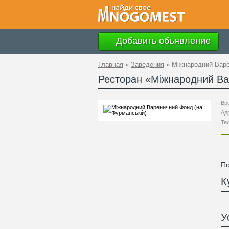
Добавить объявление
Главная
»
Заведения
»
Міжнародний Варе
Ресторан «
Міжнародний Ва
Вр
Ад
Те
По
К
У