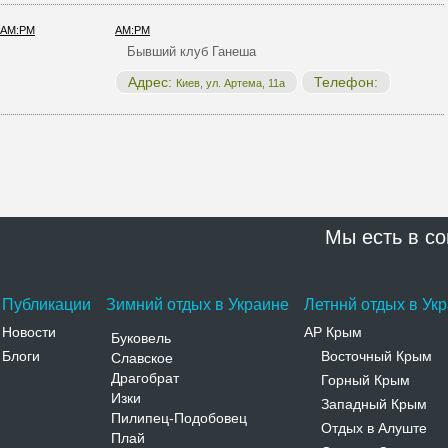
AM:PM
Бывший клуб Ганеша
Адрес:
Телефон:
Киев, ул. Артема, 11а
Мы есть в со
Публикации
Зимний отдых в Украине
Летннй отдых в Ук
Новости
АР Крым
Буковель
Блоги
Восточный Крым
Славское
-
Драгобрат
Горный Крым
-
Изки
Западный Крым
-
Пилипец-Подобовец
Отдых в Алуште
-
Плай