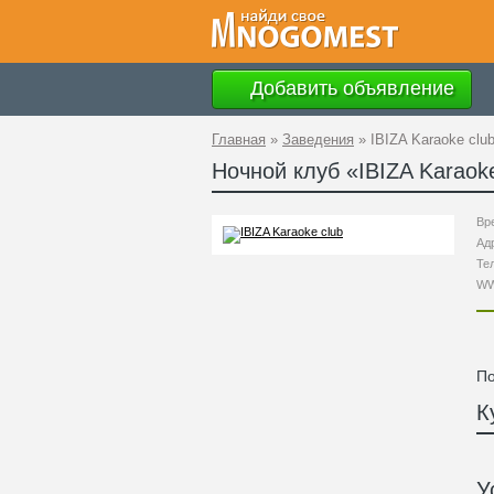
Добавить объявление
Главная
»
Заведения
»
IBIZA Karaoke clu
Ночной клуб «
IBIZA Karaok
Вр
Ад
Те
W
По
К
У