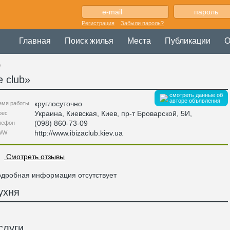
Регистрация
Забыли пароль?
Главная
Поиск жилья
Места
Публикации
О
b
e club
»
смотреть данные об
авторе объявления
круглосуточно
емя работы
Украина
,
Киевская
, Киев,
пр-т Броварской, 5И
,
рес
(098) 860-73-09
лефон
http://www.ibizaclub.kiev.ua
WW
Смотреть отзывы
дробная информация отсутствует
ухня
слуги