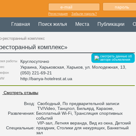
Регистрация
Забыли пароль?
Главная
Поиск жилья
Места
Публикации
О
о-ресторанный комплекс
-ресторанный комплекс
»
смотреть данные об
авторе объявления
Круглосуточно
емя работы
Украина
,
Харьковская
, Харьков,
ул. Молодежная, 13
,
рес
(050) 221-69-21
лефон
http://banya-hotelrest.at.ua
WW
Смотреть отзывы
Вход:
Свободный, По предварительной записи
TV/Video, Танцпол, Бильярд, Караоке,
Развлечения:
Бесплатный Wi-Fi, Трансляция спортивных
событий
VIP-зал, Летняя веранда, Вид из окна, Детский
Специальные:
праздник, Столики для некурящих, Банкетный
зал