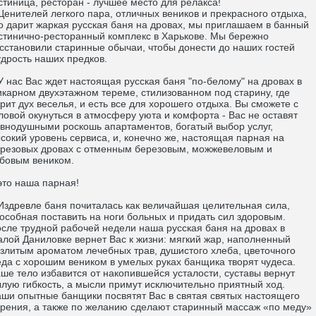
стиница, ресторан - лучшее место для релакса!
нителей легкого пара, отличных веников и прекрасного отдыха,
о дарит жаркая русская баня на дровах, мы приглашаем в банный
стинично-ресторанный комплекс в Харькове. Мы бережно
сстановили старинные обычаи, чтобы донести до наших гостей
дрость наших предков.
нас Вас ждет настоящая русская баня "по-белому" на дровах в
карном двухэтажном тереме, стилизованном под старину, где
рит дух веселья, и есть все для хорошего отдыха. Вы сможете с
ловой окунуться в атмосферу уюта и комфорта - Вас не оставят
внодушными роскошь апартаментов, богатый выбор услуг,
сокий уровень сервиса, и, конечно же, настоящая парная на
резовых дровах с отменным березовым, можжевеловым и
бовым веником.
о наша парная!
древле баня почиталась как величайшая целительная сила,
особная поставить на ноги больных и придать сил здоровым.
сле трудной рабочей недели наша русская баня на дровах в
лой Даниловке вернет Вас к жизни: мягкий жар, наполненный
злитым ароматом лечебных трав, душистого хлеба, цветочного
да с хорошим веником в умелых руках банщика творят чудеса.
ше тело избавится от накопившейся усталости, суставы вернут
лую гибкость, а мысли примут исключительно приятный ход.
ши опытные банщики посвятят Вас в святая святых настоящего
рения, а также по желанию сделают старинный массаж «по меду»