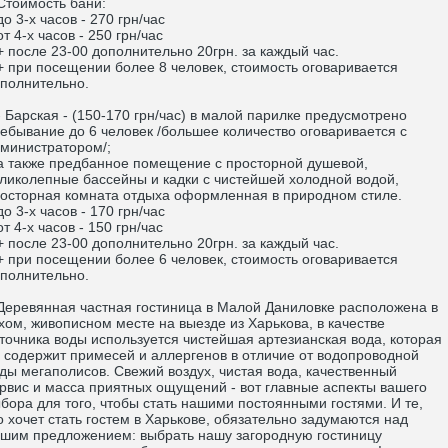
тоимость бани:
 3-х часов - 270 грн/час
 4-х часов - 250 грн/час
после 23-00 дополнительно 20грн. за каждый час.
при посещении более 8 человек, стоимость оговаривается
полнительно.
Барская - (150-170 грн/час) в малой парилке предусмотрено
ебывание до 6 человек /большее количество оговаривается с
министратором/;
также предбанное помещение с просторной душевой,
ликолепные бассейны и кадки с чистейшей холодной водой,
осторная комната отдыха оформленная в природном стиле.
 3-х часов - 170 грн/час
 4-х часов - 150 грн/час
после 23-00 дополнительно 20грн. за каждый час.
при посещении более 6 человек, стоимость оговаривается
полнительно.
ревянная частная гостиница в Малой Даниловке расположена в
хом, живописном месте на выезде из Харькова, в качестве
точника воды используется чистейшая артезианская вода, которая
 содержит примесей и аллергенов в отличие от водопроводной
ды мегаполисов. Свежий воздух, чистая вода, качественный
рвис и масса приятных ощущений - вот главные аспекты вашего
бора для того, чтобы стать нашими постоянными гостями. И те,
о хочет стать гостем в Харькове, обязательно задумаются над
шим предложением: выбрать нашу загородную гостиницу