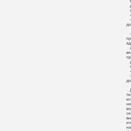
С
до
от
+ 
+ 
до
- 
пр
ад
а 
ве
пр
до
от
+ 
+ 
до
Де
ти
ис
не
во
се
вы
кт
на