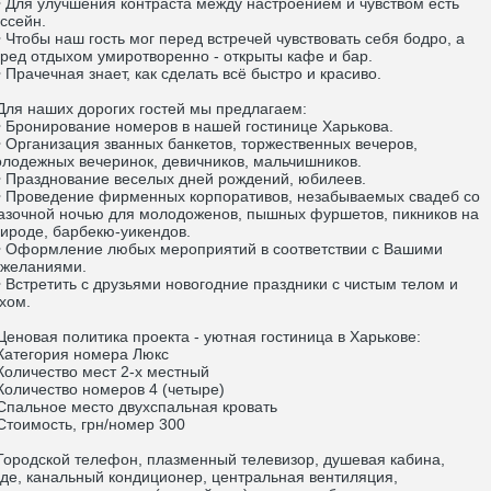
Для улучшения контраста между настроением и чувством есть
ссейн.
Чтобы наш гость мог перед встречей чувствовать себя бодро, а
ред отдыхом умиротворенно - открыты кафе и бар.
Прачечная знает, как сделать всё быстро и красиво.
я наших дорогих гостей мы предлагаем:
Бронирование номеров в нашей гостинице Харькова.
Организация званных банкетов, торжественных вечеров,
лодежных вечеринок, девичников, мальчишников.
Празднование веселых дней рождений, юбилеев.
Проведение фирменных корпоративов, незабываемых свадеб со
азочной ночью для молодоженов, пышных фуршетов, пикников на
ироде, барбекю-уикендов.
Оформление любых мероприятий в соответствии с Вашими
желаниями.
Встретить с друзьями новогодние праздники с чистым телом и
хом.
новая политика проекта - уютная гостиница в Харькове:
атегория номера Люкс
личество мест 2-х местный
личество номеров 4 (четыре)
альное место двухспальная кровать
оимость, грн/номер 300
родской телефон, плазменный телевизор, душевая кабина,
де, канальный кондиционер, центральная вентиляция,