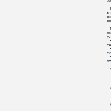
Ха
Пр
ми
во
по
Мы
ос
ус
• 
уд
• 
ур
• 
це
д
с
д