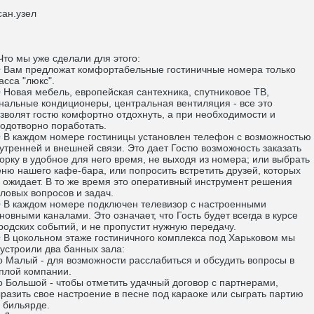
ан.узел
о мы уже сделали для этого:
Вам предложат комфортабельные гостиничные номера только
асса "люкс".
Новая мебель, европейская сантехника, спутниковое ТВ,
нальные кондиционеры, центральная вентиляция - все это
зволят гостю комфортно отдохнуть, а при необходимости и
одотворно поработать.
В каждом номере гостиницы установлен телефон с возможностью
утренней и внешней связи. Это дает Гостю возможность заказать
орку в удобное для него время, не выходя из номера; или выбрать
ню нашего кафе-бара, или попросить встретить друзей, которых
 ожидает. В то же время это оперативный инструмент решения
ловых вопросов и задач.
В каждом номере подключен телевизор с настроенными
новными каналами. Это означает, что Гость будет всегда в курсе
родских событий, и не пропустит нужную передачу.
В цокольном этаже гостиничного комплекса под Харьковом мы
устроили два банных зала:
Малый - для возможности расслабиться и обсудить вопросы в
плой компании.
Большой - чтобы отметить удачный договор с партнерами,
разить свое настроение в песне под караоке или сыграть партию
 бильярде.