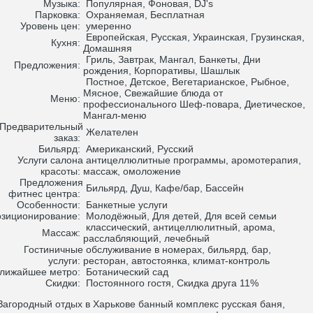
Музыка:
Популярная, Фоновая, DJ's
Парковка:
Охраняемая, Бесплатная
Уровень цен:
умеренно
Европейская, Русская, Украинская, Грузинская,
Кухня:
Домашняя
Гриль, Завтрак, Мангал, Банкеты, Дни
Предложения:
рождения, Корпоративы, Шашлык
Постное, Детское, Вегетарианское, Рыбное,
Мясное, Свежайшие блюда от
Меню:
профессионального Шеф-повара, Диетическое,
Мангал-меню
Предварительный
Желателен
заказ:
Бильярд:
Американский, Русский
Услуги салона
антицеллюлитные программы, аромотерапия,
красоты:
массаж, омоложение
Предложения
Бильярд, Душ, Кафе/бар, Бассейн
фитнес центра:
Особенности:
Банкетные услуги
зиционирование:
Молодёжный, Для детей, Для всей семьи
классический, антицеллюлитный, арома,
Массаж:
расслабляющий, лечебный
Гостиничные
обслуживание в номерах, бильярд, бар,
услуги:
ресторан, автостоянка, климат-контроль
лижайшее метро:
Ботанический сад
Скидки:
Постоянного гостя, Скидка друга 11%
городный отдых в Харькове банный комплекс русская баня,