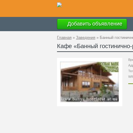
Добавить объявление
Главная
»
Заведения
»
Банный гостиничн
Кафе «
Банный гостинично
Вр
Ад
Те
W