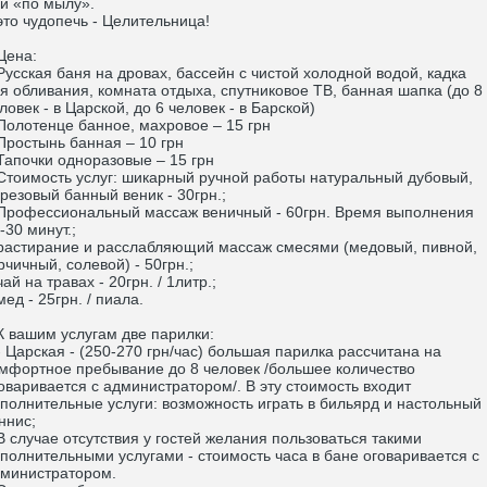
и «по мылу».
о чудопечь - Целительница!
ена:
сская баня на дровах, бассейн с чистой холодной водой, кадка
я обливания, комната отдыха, спутниковое ТВ, банная шапка (до 8
ловек - в Царской, до 6 человек - в Барской)
лотенце банное, махровое – 15 грн
остынь банная – 10 грн
почки одноразовые – 15 грн
оимость услуг: шикарный ручной работы натуральный дубовый,
резовый банный веник - 30грн.;
офессиональный массаж веничный - 60грн. Время выполнения
-30 минут.;
стирание и расслабляющий массаж смесями (медовый, пивной,
рчичный, солевой) - 50грн.;
й на травах - 20грн. / 1литр.;
д - 25грн. / пиала.
вашим услугам две парилки:
Царская - (250-270 грн/час) большая парилка рассчитана на
мфортное пребывание до 8 человек /большее количество
оваривается с администратором/. В эту стоимость входит
полнительные услуги: возможность играть в бильярд и настольный
ннис;
случае отсутствия у гостей желания пользоваться такими
полнительными услугами - стоимость часа в бане оговаривается с
министратором.