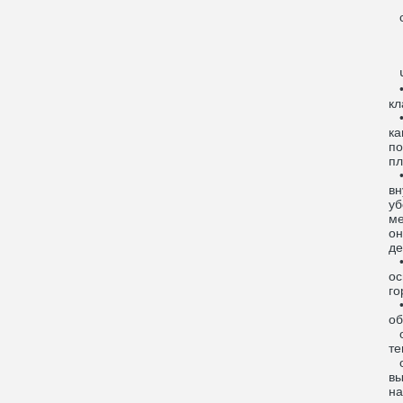
с
Чт
• 
кл
• 
ка
по
пл
• 
вн
уб
ме
он
де
• 
ос
го
• 
об
o 
те
o 
вы
на