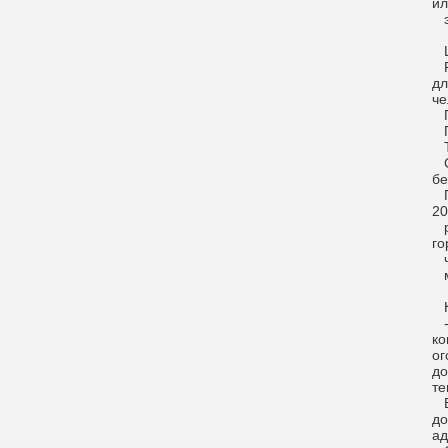
ил
эт
Ц
Ру
дл
че
По
Пр
Та
Ст
бе
Пр
20
ра
го
ча
ме
К 
- 
ко
ог
до
те
В 
до
ад