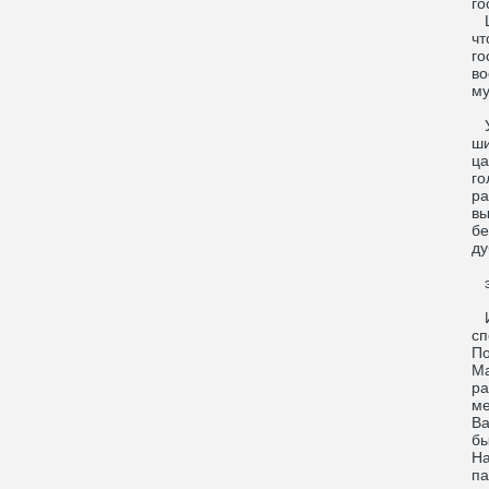
го
Це
чт
го
во
му
У 
ши
ца
го
ра
вы
бе
ду
эт
Из
сп
По
Ма
ра
ме
Ва
бы
На
па