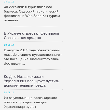
04.03.15
XII Ассамблея туристического
бизнеса: Одесский туристический
фестиваль и WorkShop Как туризм
отвечает…
В Украине стартовал фестиваль
Сорочинская ярмарка
18.08.14
В августе 2014 года обязательный
must-do в списке путешественника -
это посещение знаменитого этно-
фестиваля…
Ко Дню Независимости
Укрзалiзниця планирует пустить
дополнительные поезда
14.08.14
Из-за увеличения пассажирского
потока в праздничные дни
Укрзалiзниця пустит