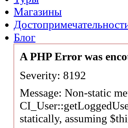
Магазины
Достопримечательност
Блог
A PHP Error was enco
Severity: 8192
Message: Non-static m
CI_User::getLoggedUser
statically, assuming $th