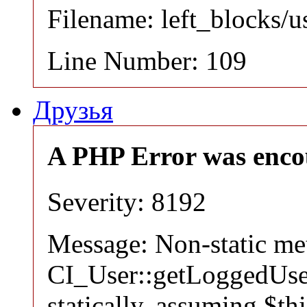
Filename: left_blocks/
Line Number: 109
Друзья
A PHP Error was enco
Severity: 8192
Message: Non-static m
CI_User::getLoggedUser
statically, assuming $th