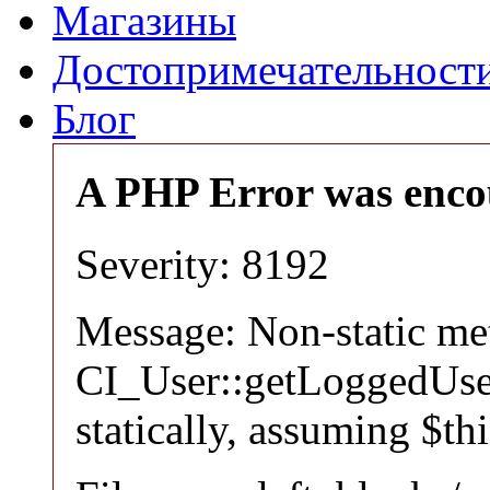
Магазины
Достопримечательност
Блог
A PHP Error was enco
Severity: 8192
Message: Non-static m
CI_User::getLoggedUser
statically, assuming $th