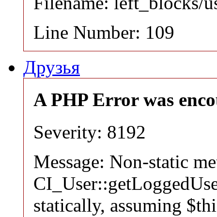
Filename: left_blocks/
Line Number: 109
Друзья
A PHP Error was enco
Severity: 8192
Message: Non-static m
CI_User::getLoggedUser
statically, assuming $th