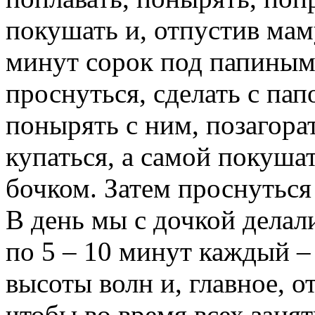
покушать и, отпустив мам
минут сорок под папиным
проснуться, сделать с пап
понырять с ним, позагора
купаться, а самой покуша
бочком. Затем проснуться
В
день
мы
с дочкой дела
по
5 – 10 минут
каждый
–
высоты волн и, главное,
о
чтобы
во время всех заня