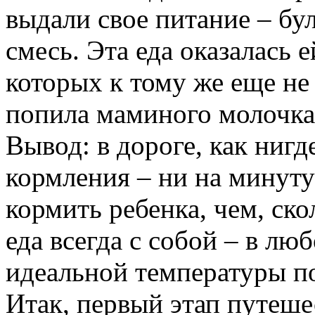
выдали свое питание – бу
смесь. Эта еда оказалась
е
которых к
тому
же
еще
не
попила
маминого
молочка
Вывод: в
дороге
, как ниг
кормления –
ни
на
минут
кормить
ребенка
, чем, ск
еда
всегда
с собой – в люб
идеальной температуры
п
Итак, первый этап
путеше