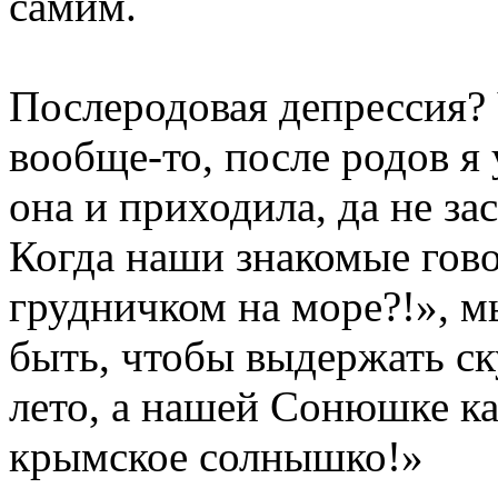
самим.
Послеродовая депрессия? 
вообще-то, после родов я
она и приходила,
да
не
за
Когда
наши
знакомые гово
грудничком
на
море
?!»,
м
быть,
чтобы
выдержать ск
лето, а нашей Сонюшке
к
крымское солнышко!»