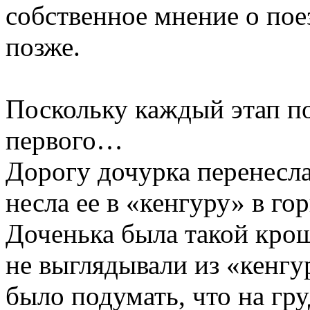
собственное
мнение
о пое
позже.
Поскольку
каждый
этап п
первого…
Дорогу дочурка перенесла 
несла
ее
в «кенгуру» в го
Доченька была такой кро
не
выглядывали
из
«кенгу
было подумать, что
на
гру