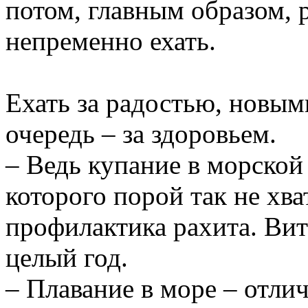
потом
,
главным
образом
,
непременно
ехать
.
Ехать
за
радостью
,
новым
очередь
–
за
здоровьем
.
–
Ведь
купание
в
морской
которого
порой
так
не
хва
профилактика
рахита
.
Вит
целый
год.
–
Плавание
в
море
–
отли