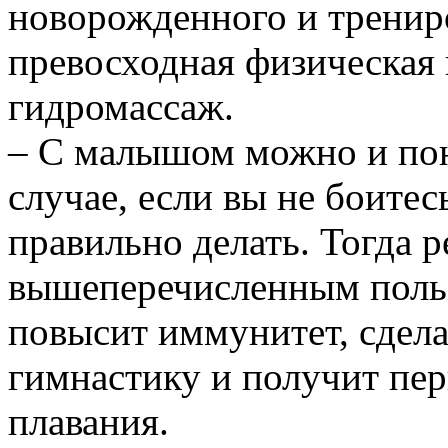
новорожденного
и
тренир
превосходная
физическая
гидромассаж
.
– С малышом
можно
и по
случае,
если
вы
не
боитес
правильно
делать
. Тогда
р
вышеперечисленным польз
повысит иммунитет, сдел
гимнастику и получит пер
плавания.