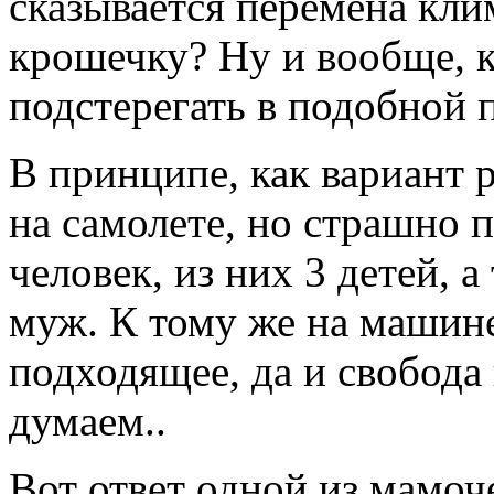
сказывается
перемена
кли
крошечку
?
Ну
и
вообще
,
подстерегать
в
подобной
В
принципе
, как
вариант
на
самолете
,
но
страшно
п
человек
,
из
них 3
детей
, а
муж. К
тому
же
на
машин
подходящее
,
да
и
свобода
думаем
..
Вот
ответ
одной
из
мамоч