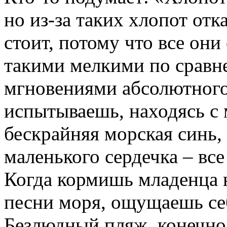
но
из-за
таких
хлопот
отк
стоит, потому что все он
такими мелкими
по
сравн
мгновениями абсолютного
испытываешь, находясь с
бескрайняя морская синь, 
маленького сердечка – все
Когда кормишь младенца
песни моря, ощущаешь се
Безлюдный пляж, конечно