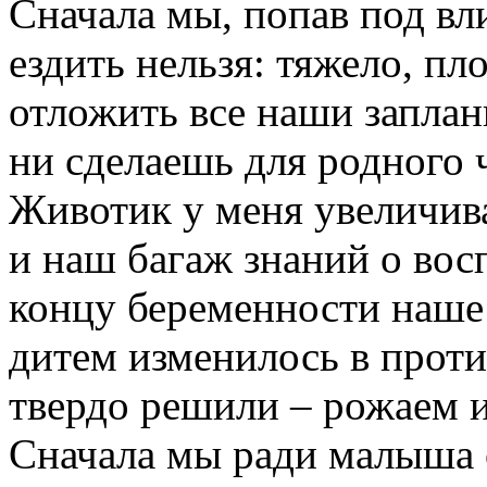
Сначала
мы
,
попав
под
вл
ездить
нельзя
:
тяжело
,
пл
отложить
все
наши
запла
ни
сделаешь
для
родного
Животик
у
меня
увеличив
и наш
багаж
знаний
о
вос
концу
беременности
наше
дитем
изменилось
в
прот
твердо
решили
–
рожаем
Сначала
мы
ради
малыша