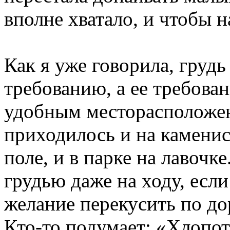
вполне
хватало
, и
чтобы
н
Как я уже
говорила
,
грудь
требованию
, а
ее
требова
удобным
месторасположе
приходилось
и
на
камени
поле
, и в
парке
на
лавочке
грудью
даже
на
ходу
,
если
желание
перекусить
по
до
Кто-то
подумает
: «
Хлопот