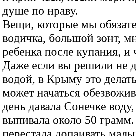
душе
по
нраву.
Вещи, которые
мы
обязат
водичка, большой зонт, м
ребенка
после купания, и
Даже
если
вы
решили
не
водой
, в
Крыму
это
делат
может
начаться
обезвожив
день
давала
Сонечке
воду
выпивала
около
50
грамм
перестала
допаивать
малы