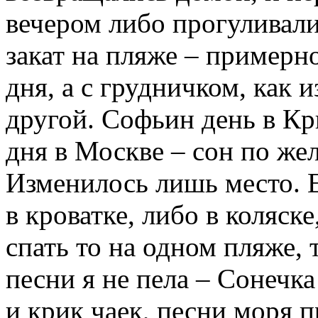
вечером либо прогуливал
закат
на
пляже
– примерно
дня, а с грудничком, как 
другой. Софьин
день
в
Кр
дня в
Москве
– сон
по
жел
Изменилось лишь место. 
в кроватке, либо в коляске
спать то
на
одном
пляже
,
песни я
не
пела – Сонечка
и крик чаек, песни моря