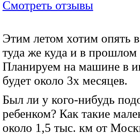
Смотреть отзывы
Этим
летом
хотим
опять
туда
же
куда
и в
прошлом
Планируем
на
машине
в
и
будет
около
3х
месяцев
.
Был
ли
у
кого-нибудь
под
ребенком
? Как
такие
мале
около
1,5 тыс.
км
от
Моск