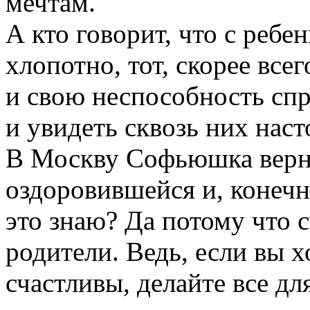
мечтам.
А кто говорит, что с
ребен
хлопотно
, тот, скорее вс
и свою неспособность сп
и увидеть сквозь них нас
В
Москву
Софьюшка верну
оздоровившейся и, конечн
это знаю?
Да
потому что 
родители.
Ведь
,
если
вы
х
счастливы, делайте все дл