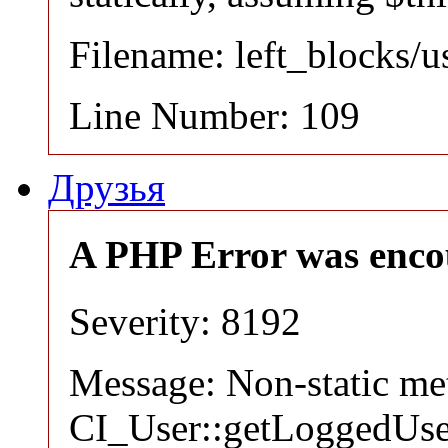
Filename: left_blocks/
Line Number: 109
Друзья
A PHP Error was enco
Severity: 8192
Message: Non-static m
CI_User::getLoggedUser