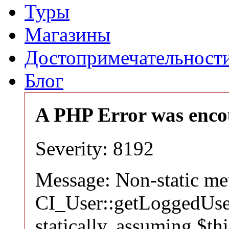
Туры
Магазины
Достопримечательност
Блог
A PHP Error was enco
Severity: 8192
Message: Non-static m
CI_User::getLoggedUser
statically, assuming $th