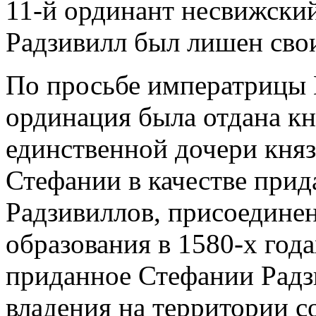
11-й ординант несвижски
Радзивилл был лишен сво
По просьбе императрицы
ординация была отдана к
единственной дочери кня
Стефании в качестве прид
Радзивиллов, присоединен
образования в 1580-х год
приданное Стефании Радз
владения на территории 