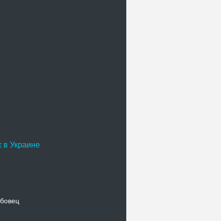
 в Украине
бовец