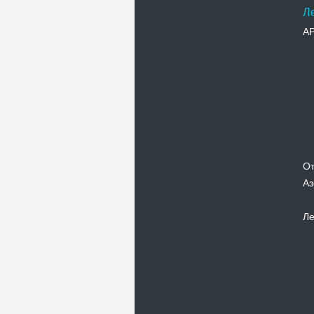
Л
А
От
Аз
Ле