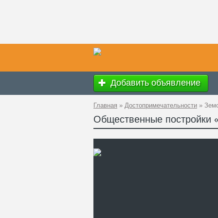
Добавить объявление
Главная
»
Достопримечательности
»
Земс
Общественные постройки «
Вр
Ад
GP
Те
Са