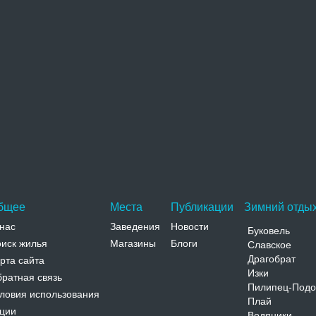
охожие достопримечательности
Исторический музей
Яготинский исторический музей расположен в самом
центре Яготина в нескольких зданиях бывшего
спиртзавода конца…
Адрес:
ул. Независимости, 114 Киевская, Яготин, ул.
Независимости, 114
Телефон:
бщее
Места
Публикации
Зимний отдых
нас
Заведения
Новости
Буковель
иск жилья
Магазины
Блоги
Славское
Драгобрат
рта сайта
Изки
ратная связь
Пилипец-Подо
ловия использования
Плай
ции
Водяники