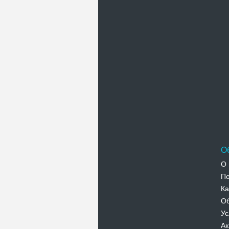
П
О
О 
По
Ка
Об
Ус
Ак