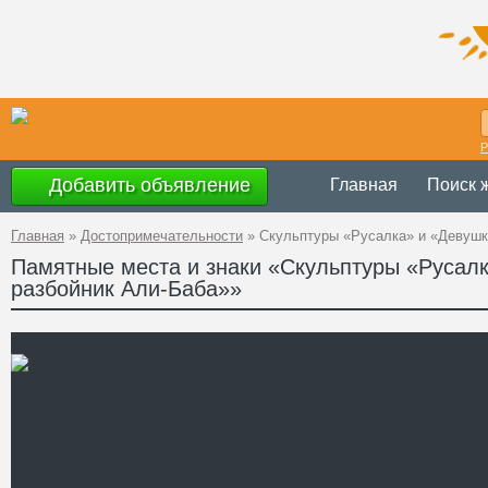
Р
Добавить объявление
Главная
Поиск 
Главная
»
Достопримечательности
»
Скульптуры «Русалка» и «Девушк
Памятные места и знаки «Скульптуры «Русал
разбойник Али-Баба»»
Украина
,
АР К
Адрес
44°25'39''N, 34°
GPS Координаты
Телефон
Сайт
Смотреть отзывы