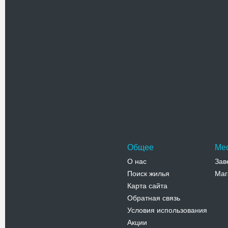
Похожие достоприме
Красные 
Красные п
отрогах До
Перевальн
Адрес:
в
Перевальн
Телефо
Общее
Ме
О нас
Зав
Поиск жилья
Маг
Карта сайта
Обратная связь
Условия использования
Акции