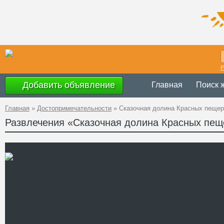
Р
Добавить объявление
Главная
Поиск 
Главная
»
Достопримечательности
»
Сказочная долина Красных пещер
Развлечения «Сказочная долина Красных пещ
Украина
,
АР К
Адрес
44°51'42''N, 34
GPS Координаты
+38 (095) 065-
Телефон
http://skazka.cr
Сайт
Смотреть отзывы
Комплекс отдыха и развл