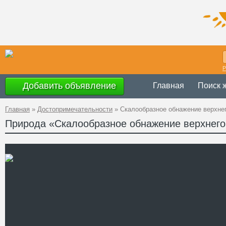
Р
Добавить объявление
Главная
Поиск 
Главная
»
Достопримечательности
»
Скалообразное обнажение верхне
Природа «Скалообразное обнажение верхнего
Украина
,
Донецкая
Адрес
Константиновского
GPS
48°39'34''N, 37°41'5
Координаты
Телефон
Сайт
Смотреть отзывы