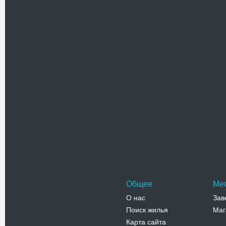
Памятник
Александ
установл
Адрес:
у
Пушкинска
Телефо
Набереж
Набережн
улица Ял
вдоль бе
Адрес:
н
набережна
Телефо
Общее
Ме
О нас
Зав
Поиск жилья
Маг
Карта сайта