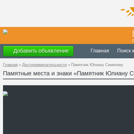
Р
Добавить объявление
Главная
Поиск 
Главная
»
Достопримечательности
»
Памятник Юлиану Семенову
Памятные места и знаки «Памятник Юлиану 
Украина
,
АР Кры
Адрес
имени Ленина 35
GPS
44°29'22''N, 34°9'
Координаты
Телефон
Сайт
Смотреть отзывы