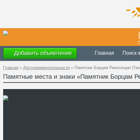
Р
Добавить объявление
Главная
Поиск 
Главная
»
Достопримечательности
»
Памятник Борцам Революции (Тан
Памятные места и знаки «Памятник Борцам Р
Украина
,
Луган
Адрес
48°34'37''N, 39
GPS Координаты
Телефон
Сайт
Смотреть отзывы
Мемориальный комплекс 