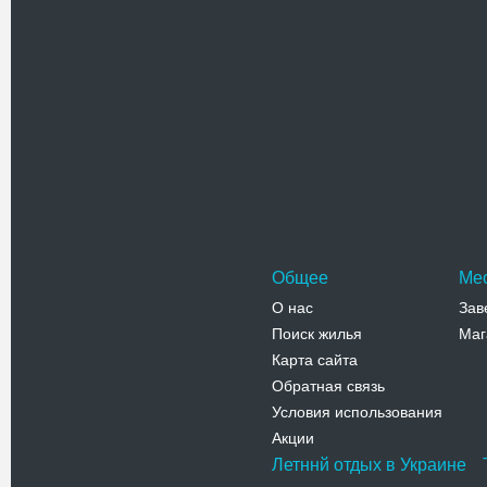
Телефо
Памятник
14-метрова
расположе
Луганска 
Адрес:
п
Луганская,
Луганское
Телефо
Общее
Ме
О нас
Зав
Поиск жилья
Маг
Карта сайта
Обратная связь
Условия использования
Акции
Летннй отдых в Украине