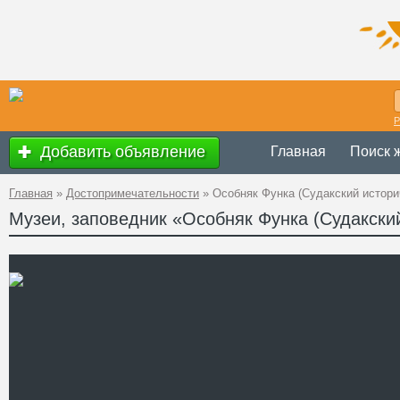
Р
Добавить объявление
Главная
Поиск 
Главная
»
Достопримечательности
»
Особняк Функа (Судакский истори
Музеи, заповедник «Особняк Функа (Судакски
Украина
,
АР К
Адрес
44°50'31''N, 34
GPS Координаты
Телефон
www.monuments
Сайт
Смотреть отзывы
Вилла барона Функа, обру