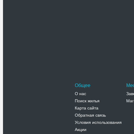
Похожие достоприме
Генуэзска
Генуэзская
сохранивш
в Крыму, 
Адрес:
п
Судак, п.У
Телефо
Общее
Ме
О нас
Зав
Поиск жилья
Маг
Карта сайта
Обратная связь
Условия использования
Акции