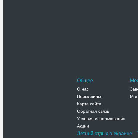
Лягина, 5
Телефо
Особняк
Красивый 
на Спасск
которомсе
Адрес:
у
Спасская,
Телефо
Общее
Ме
О нас
Зав
Поиск жилья
Маг
Карта сайта
Обратная связь
Условия использования
Акции
Летннй отдых в Украине