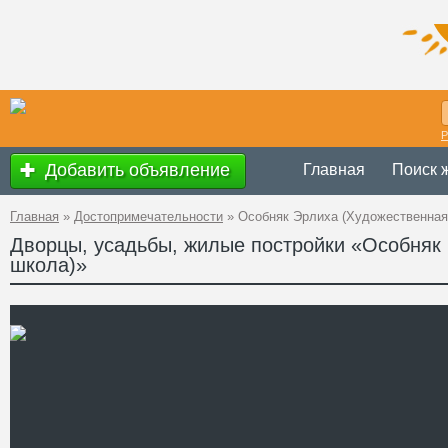
Р
Добавить объявление
Главная
Поиск 
Главная
»
Достопримечательности
»
Особняк Эрлиха (Художественная
Дворцы, усадьбы, жилые постройки «Особняк
школа)»
Украина
,
Никол
Адрес
46°58'31.2"N 3
A PHP Error was e
Severity: Notice
GPS Координаты
Message: Undefined 
Filename: attraction
Line Number: 62
" />
Телефон
Сайт