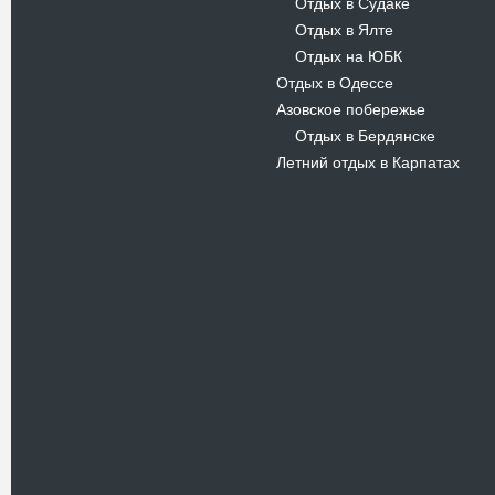
Отдых в Судаке
-
Отдых в Ялте
-
Отдых на ЮБК
-
Отдых в Одессе
Азовское побережье
Отдых в Бердянске
-
Летний отдых в Карпатах
Новости
В Киевском музеи авиации
пройдет развлекательно-
просветительский проект
Самальот Фест 3
17.05.16