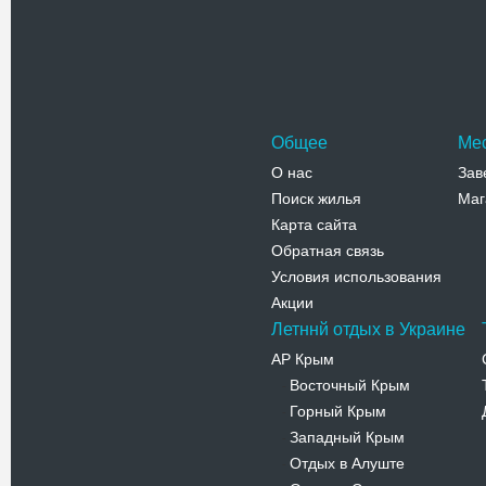
галереях 
Адрес:
у
Мраморна
Телефо
Общее
Ме
О нас
Зав
Поиск жилья
Маг
Карта сайта
Обратная связь
Условия использования
Акции
Летннй отдых в Украине
АР Крым
Восточный Крым
-
Горный Крым
-
Западный Крым
-
Отдых в Алуште
-