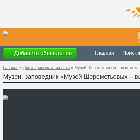
Р
Добавить объявление
Главная
Поиск 
Главная
»
Достопримечательности
»
Музей Шереметьевых – выставка 
Музеи, заповедник «Музей Шереметьевых – в
Украина
,
АР Крым
, Б
Адрес
+38 (096) 514-88-89
Телефон
http://muzeysheremet
Сайт
Смотреть отзывы
Выставка «Крымская войн
усилиями музея Шереметь