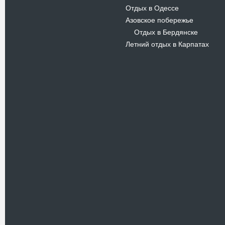
Отдых в Одессе
Азовское побережье
Отдых в Бердянске
-
Летний отдых в Карпатах
Новости
В Киевском музеи авиации
пройдет развлекательно-
просветительский проект
Самальот Фест 3
17.05.16
Самальот Фест 3 в
Государственном Музее Авиации.
“#Самальот_fest 3” – масштабный