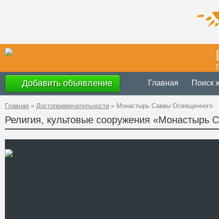
Р
Добавить объявление
Главная
Поиск 
Главная
»
Достопримечательности
»
Монастырь Саввы Освященного
Религия, культовые сооружения «Монастырь 
Украина
,
Запор
Адрес
45
GPS
46°50'2''N, 35°2
Координаты
Телефон
http://www.savv
Сайт
Смотреть отзывы