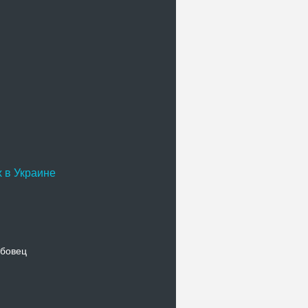
 в Украине
бовец