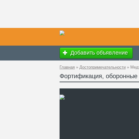
Добавить объявление
Главная
»
Достопримечательности
»
Мед
Фортификация, оборонные
Вр
Ад
GP
Те
Са