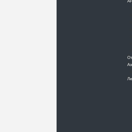
А
От
Аз
Ле
Новости