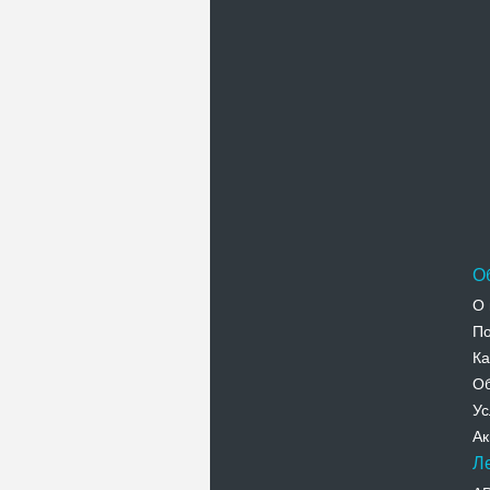
Пр
О
О 
По
Ка
Об
Ус
Ак
Л