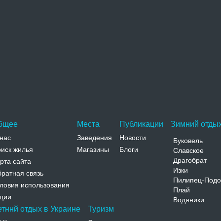
оверочный код(нажмите на картинку, чтобы обновить текст)
бщее
Места
Публикации
Зимний отдых
нас
Заведения
Новости
Буковель
иск жилья
Магазины
Блоги
Славское
Драгобрат
рта сайта
Изки
ратная связь
Пилипец-Подо
ловия использования
Плай
ции
Водяники
етннй отдых в Украине
Туризм