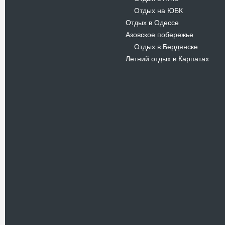
Отдых на ЮБК
-
Отдых в Одессе
Азовское побережье
Отдых в Бердянске
-
Летний отдых в Карпатах
Новости
В Киевском музеи авиации
пройдет развлекательно-
просветительский проект
Самальот Фест 3
17.05.16
Самальот Фест 3 в