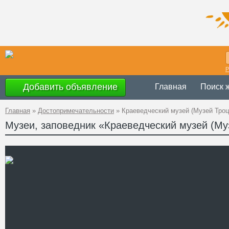
Р
Добавить объявление
Главная
Поиск 
Главная
»
Достопримечательности
»
Краеведческий музей (Музей Троц
Музеи, заповедник «Краеведческий музей (Му
Украина
,
Кировогр
Адрес
шоссе (ул. Ленина,
GPS
48°3'12''N, 32°9'56'
Координаты
+38 (05257) 3-57-9
Телефон
Сайт
Смотреть отзывы