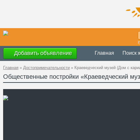
Р
Добавить объявление
Главная
Поиск 
Главная
»
Достопримечательности
»
Краеведческий музей (Дом с кари
Общественные постройки «Краеведческий муз
с 9.00 до 17.0
Время работы
Украина
,
Сумс
Адрес
50°54'23''N, 34
GPS Координаты
+38 (0542) 22-
Телефон
Сайт
Смотреть отзывы