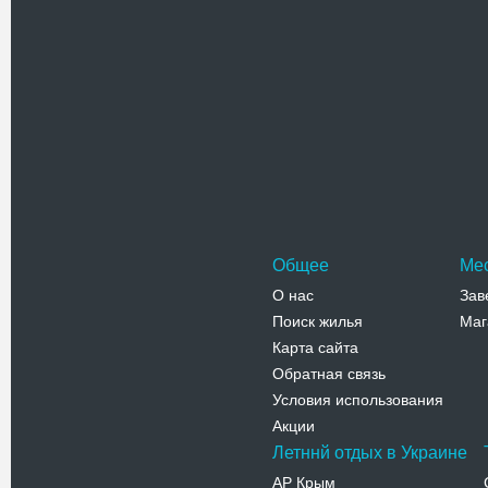
Телефо
Александ
Александр
заведение
города. С
Адрес:
у
Телефо
Общее
Ме
О нас
Зав
Поиск жилья
Маг
Карта сайта
Обратная связь
Условия использования
Акции
Летннй отдых в Украине
АР Крым