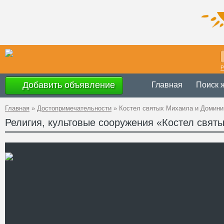
Р
Добавить объявление
Главная
Поиск 
Главная
»
Достопримечательности
»
Костел святых Михаила и Домини
Религия, культовые сооружения «Костел свят
Украина
,
Житом
Адрес
GPS
49°55'05.4''N, 2
Координаты
Телефон
http://www.rkc.k
Сайт
L=r&M=G&P=Zy
Смотреть отзывы