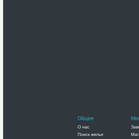
Похожие достоприме
Георгиев
Здания бы
расположе
трассы. М
Адрес:
п
Райсовета
Телефо
Общее
Ме
О нас
Зав
Поиск жилья
Маг