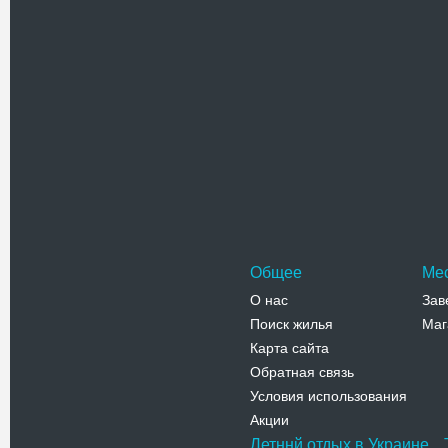
Алушта, с
Телефо
Водопад
Самый по
красивых
Джур - р
Адрес:
р
рядом с с
Телефо
Общее
Ме
О нас
Зав
Поиск жилья
Маг
Карта сайта
Обратная связь
Условия использования
Акции
Летннй отдых в Украине