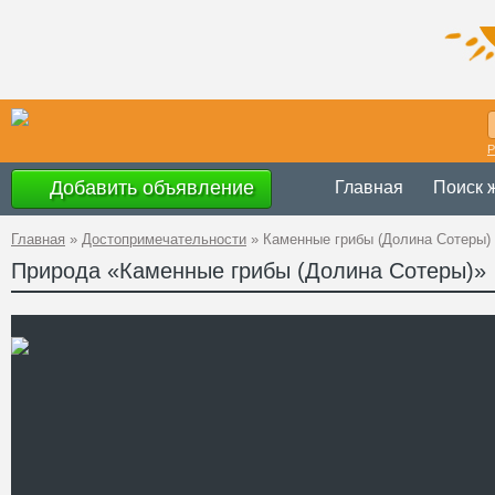
Р
Добавить объявление
Главная
Поиск 
Главная
»
Достопримечательности
»
Каменные грибы (Долина Сотеры)
Природа «Каменные грибы (Долина Сотеры)»
Украина
,
АР К
Адрес
44°44'54''N, 34
GPS Координаты
Телефон
Сайт
Смотреть отзывы
Долина реки Сотера – это