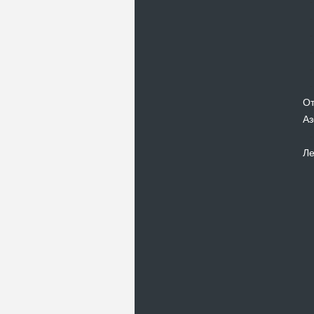
От
Аз
Ле
Новости
Отдых в Ореанде, АР Крым