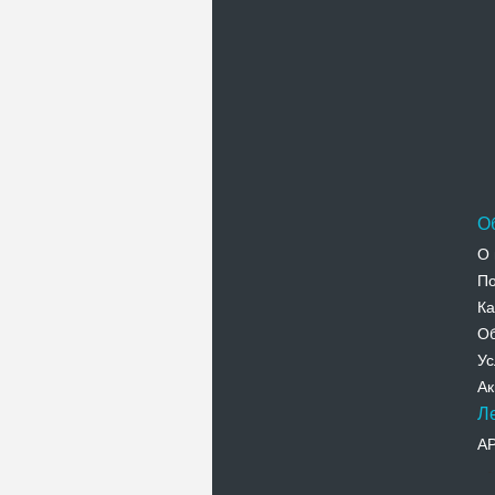
О
О 
По
Ка
Об
Ус
Ак
Л
А