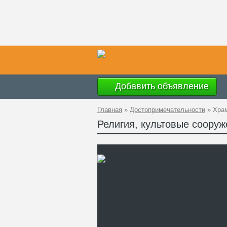
Добавить объявление
Главная
»
Достопримечательности
»
Храм
Религия, культовые соору
Ад
GP
Ко
Те
Са
Хр