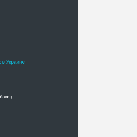
 в Украине
бовец