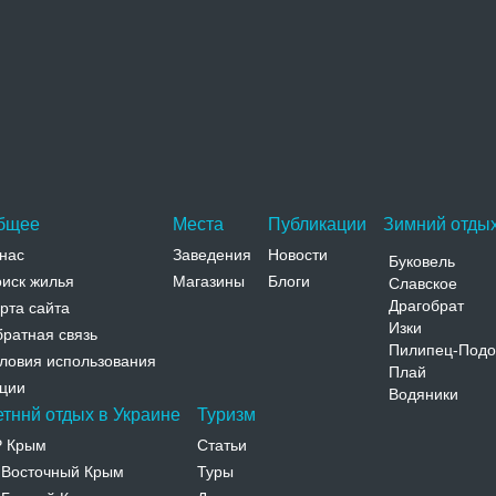
Покровская церковь
Церковь в честь Покровы Пресвятой Богородицы в
Ореанде была построена в 1884-85 годах по заказу
Великого Князя Константина…
Адрес:
Санаторий «Нижняя Ореанда» АР Крым,
Ореанда, Санаторий «Нижняя Ореанда»
Телефон:
бщее
Места
Публикации
Зимний отдых
нас
Заведения
Новости
Буковель
иск жилья
Магазины
Блоги
Славское
Драгобрат
рта сайта
Изки
ратная связь
Пилипец-Подо
ловия использования
Плай
ции
Водяники
етннй отдых в Украине
Туризм
Р Крым
Статьи
Восточный Крым
Туры
-