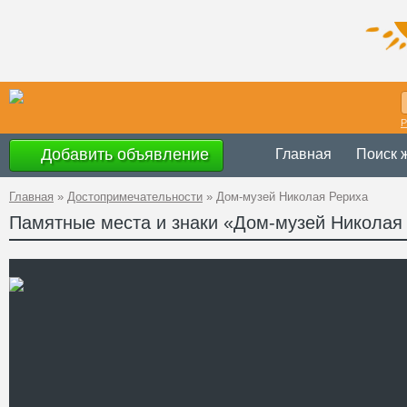
Р
Добавить объявление
Главная
Поиск 
Главная
»
Достопримечательности
»
Дом-музей Николая Рериха
Памятные места и знаки «Дом-музей Николая
Украина
,
Одесск
Адрес
47, оф. 2
GPS
46°28'21''N, 30°4
Координаты
+38 (048) 728 77
Телефон
http://www.odess
Сайт
Смотреть отзывы