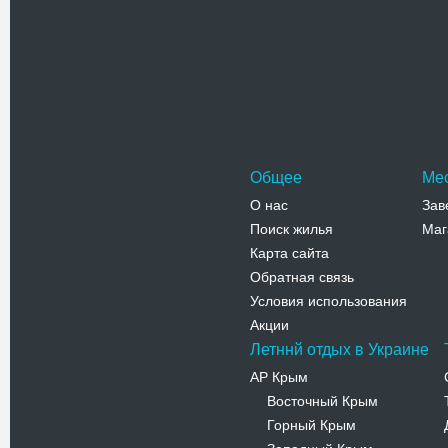
Знаменит
является
Одессы. 
Адрес:
у
ул.Привоз
Телефо
Общее
Ме
О нас
Зав
Поиск жилья
Маг
Карта сайта
Обратная связь
Условия использования
Акции
Летннй отдых в Украине
АР Крым
Восточный Крым
-
Горный Крым
-