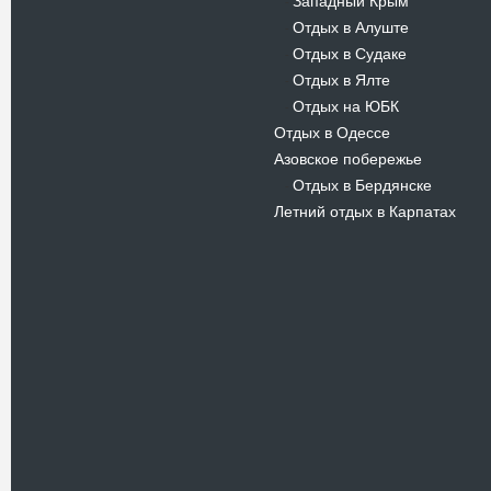
Западный Крым
-
Отдых в Алуште
-
Отдых в Судаке
-
Отдых в Ялте
-
Отдых на ЮБК
-
Отдых в Одессе
Азовское побережье
Отдых в Бердянске
-
Летний отдых в Карпатах
Новости
В Киевском музеи авиации
пройдет развлекательно-
просветительский проект