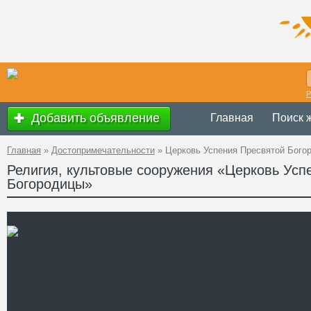
Р
Добавить объявление
Главная
Поиск 
Главная
»
Достопримечательности
»
Церковь Успения Пресвятой Бого
Религия, культовые сооружения «Церковь Усп
Богородицы»
Украина
,
Чернов
Адрес
района
48°15'51.5"N+26°
A PHP Error was enc
Severity: Notice
GPS
Message: Undefined off
Координаты
Filename: attractions/i
Line Number: 62
" />
Телефон