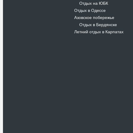
Отдых на ЮБК
-
Отдых в Одессе
Азовское побережье
Отдых в Бердянске
-
Летний отдых в Карпатах
Новости
В Киевском музеи авиации
пройдет развлекательно-
просветительский проект
Самальот Фест 3
17.05.16
Самальот Фест 3 в
Государственном Музее Авиации.