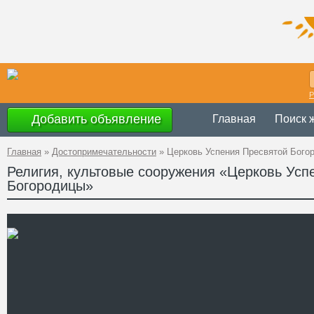
Р
Добавить объявление
Главная
Поиск 
Главная
»
Достопримечательности
»
Церковь Успения Пресвятой Бого
Религия, культовые сооружения «Церковь Усп
Богородицы»
Украина
,
Закар
Адрес
48°0'46''N, 23°3
GPS Координаты
Телефон
Сайт
Смотреть отзывы