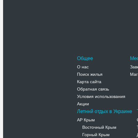
Костел с
Костел с
построен 
храм для
Адрес:
п
Независим
Телефо
Общее
Ме
О нас
Зав
Поиск жилья
Маг
Карта сайта
Обратная связь
Условия использования
Акции
Летннй отдых в Украине
АР Крым
Восточный Крым
-
Горный Крым
-