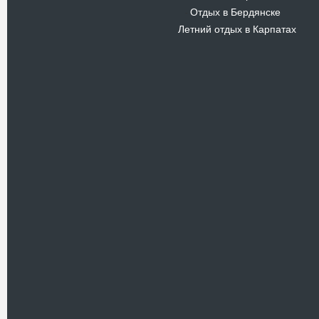
Отдых в Бердянске
-
Летний отдых в Карпатах
Новости
В Киевском музеи авиации
пройдет развлекательно-
просветительский проект
Самальот Фест 3
17.05.16
Самальот Фест 3 в
Государственном Музее Авиации.
“#Самальот_fest 3” – масштабный
развлекательно-
просветительский…