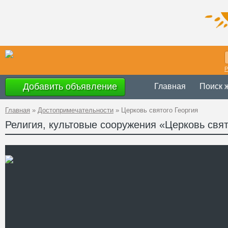
Р
Добавить объявление
Главная
Поиск 
Главная
»
Достопримечательности
»
Церковь святого Георгия
Религия, культовые сооружения «Церковь свят
Украина
,
Херсонск
Адрес
Кардашинка Голоп
GPS
46°30'16''N, 32°35'6
Координаты
Телефон
http://www.pravosla
sajty/article/strani
Сайт
malaya-kardashink