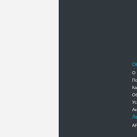
О
О 
По
Ка
Об
Ус
Ак
Л
А