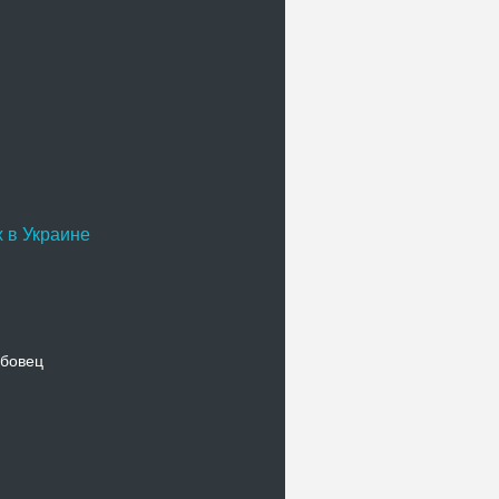
 в Украине
бовец