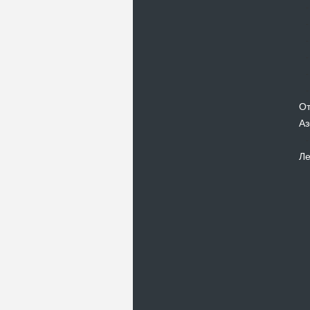
От
Аз
Ле
Новости
В Киевском музеи авиации