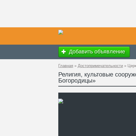
Добавить объявление
Главная
»
Достопримечательности
»
Церк
Религия, культовые соору
Богородицы»
Ад
GP
Ко
Те