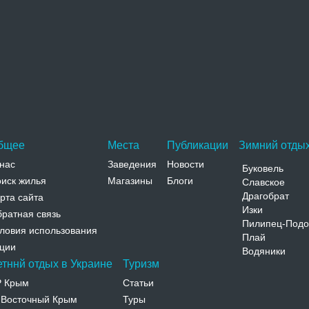
Вознесенская церковь
Вознесенская церковь расположена в центральной
части Конотопа. Первый храм на этом месте был
построен во второй…
Адрес:
ул. Свердлова, 20 Сумская, Конотоп, ул.
Свердлова, 20
Телефон:
бщее
Места
Публикации
Зимний отдых
нас
Заведения
Новости
Буковель
иск жилья
Магазины
Блоги
Славское
Драгобрат
рта сайта
Изки
ратная связь
Пилипец-Подо
ловия использования
Плай
ции
Водяники
етннй отдых в Украине
Туризм
Р Крым
Статьи
Восточный Крым
Туры
-