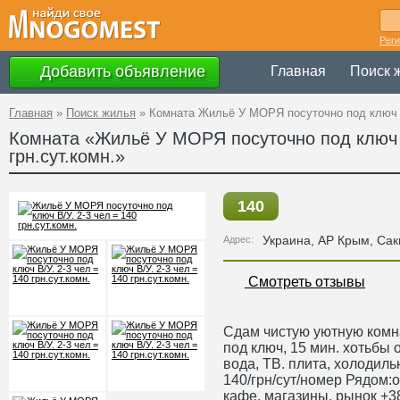
Рег
Добавить объявление
Главная
Поиск 
Главная
»
Поиск жилья
»
Комната Жильё У МОРЯ посуточно под ключ В/
Комната «Жильё У МОРЯ посуточно под ключ В
грн.сут.комн.»
140
Украина
,
АР Крым
, Сак
Адрес:
Смотреть отзывы
Сдам чистую уютную ком
под ключ, 15 мин. хотьбы о
вода, ТВ. плита, холодиль
140/грн/сут/номер Рядом:
кафе, магазины, рынок +38