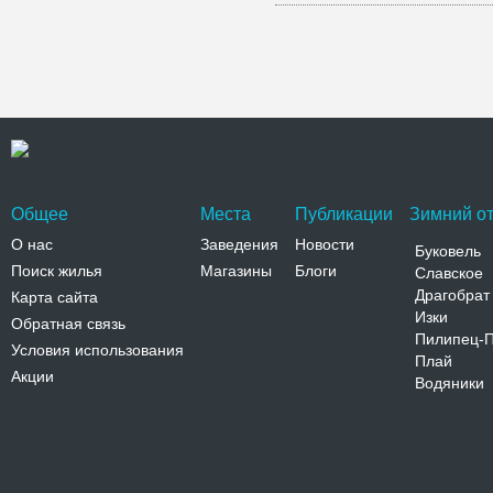
Общее
Места
Публикации
Зимний от
О нас
Заведения
Новости
Буковель
Поиск жилья
Магазины
Блоги
Славское
Драгобрат
Карта сайта
Изки
Обратная связь
Пилипец-
Условия использования
Плай
Акции
Водяники