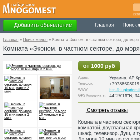
Рег
Добавить объявление
Главная
Поиск 
Главная
»
Поиск жилья
»
Комната Эконом. в частном секторе, до моря 
Комната «Эконом. в частном секторе, до моря
от 1000 руб
Украина
,
АР К
Адрес:
+79788603019
Телефон:
WWW:
http://alupkadom.
44°25'16''N, 34
GPS Координаты:
Смотреть отзывы
Комната в частном секторе
комнатой, двуспальная кро
шкаф, телевизор. Душ, и ту
До моря 10 мин,до суперм