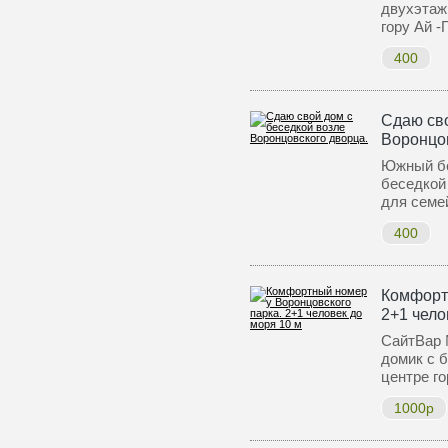
двухэтаж
гору Ай 
400
Сдаю сво
Воронцов
Южный бер
беседкой
для семе
400
Комфорт
2+1 чело
СайтВар 
домик с б
центре г
1000р