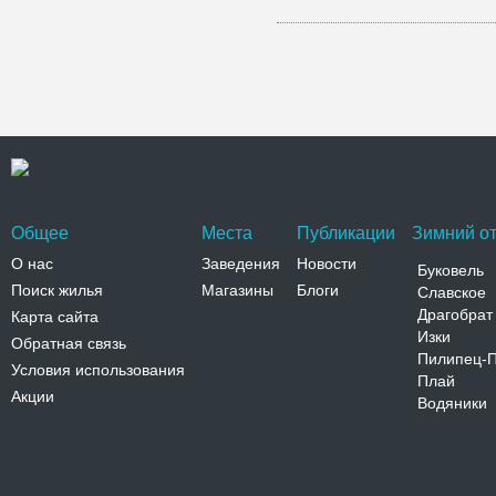
Общее
Места
Публикации
Зимний от
О нас
Заведения
Новости
Буковель
Поиск жилья
Магазины
Блоги
Славское
Драгобрат
Карта сайта
Изки
Обратная связь
Пилипец-
Условия использования
Плай
Акции
Водяники