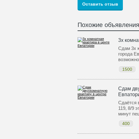
Похожие объявлени
3х комна
Сдам 3х 
города Ев
возможн
1500
Сдам дву
Евпатор
Сдаётся в
119, 8/9 
минут пе
400