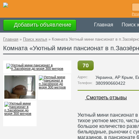
Рег
Добавить объявление
Главная
Поиск 
Главная
»
Поиск жилья
»
Комната Уютный мини пансионат в п.Заозёрн
Комната «Уютный мини пансионат в п.Заозёрн
70
Украина
,
АР Крым
, 
Адрес:
380990660422
Телефон:
Смотреть отзывы
Уютный мини пансионат в 
тихое уютное место, чист
большое количество развл
бильярдные, рыночки с с
магазинов. в пансионате 6 