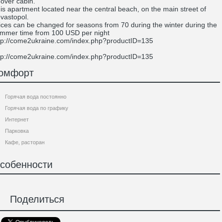
over cabin.
is apartment located near the central beach, on the main street of
vastopol.
ices can be changed for seasons from 70 during the winter during the
mmer time from 100 USD per night
tp://come2ukraine.com/index.php?productID=135
tp://come2ukraine.com/index.php?productID=135
омфорт
Горячая вода постоянно
Горячая вода по графику
Интернет
Парковка
Кафе, расторан
собенности
Поделиться