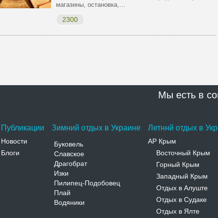
магазины, остановка,…
2300
Мы есть в со
Публикации
Зимний отдых в Украине
Летннй отдых в Ук
Новости
АР Крым
Буковель
Блоги
Восточный Крым
Славское
-
Драгобрат
Горный Крым
-
Изки
Западный Крым
-
Пилипец-Подобовец
Отдых в Алуште
-
Плай
Отдых в Судаке
-
Водяники
Отдых в Ялте
-