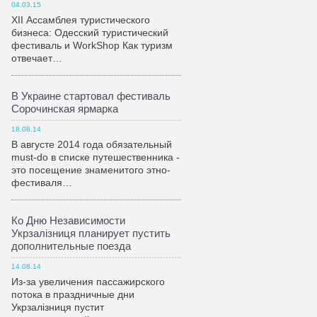
04.03.15
XII Ассамблея туристического
бизнеса: Одесский туристический
фестиваль и WorkShop Как туризм
отвечает…
В Украине стартовал фестиваль
Сорочинская ярмарка
18.08.14
В августе 2014 года обязательный
must-do в списке путешественника -
это посещение знаменитого этно-
фестиваля…
Ко Дню Независимости
Укрзалiзниця планирует пустить
дополнительные поезда
14.08.14
Из-за увеличения пассажирского
потока в праздничные дни
Укрзалiзниця пустит