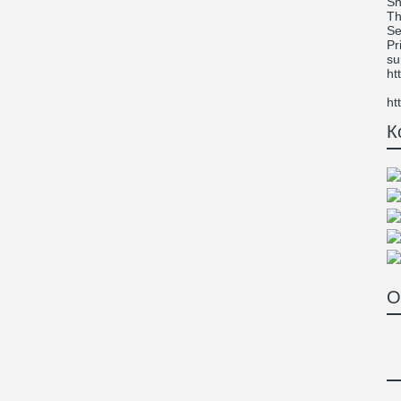
Sh
Th
Se
Pr
su
ht
ht
К
О