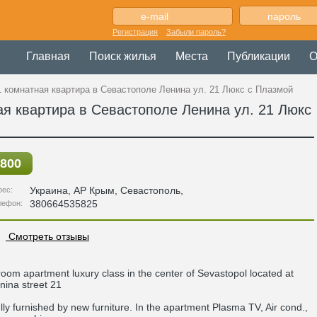
Регистрация
Забыли пароль?
Главная
Поиск жилья
Места
Публикации
О
1 комнатная квартира в Севастополе Ленина ул. 21 Люкс с Плазмой
я квартира в Севастополе Ленина ул. 21 Люкс
800
Украина
,
АР Крым
, Севастополь,
рес:
380664535825
лефон:
Смотреть отзывы
room apartment luxury class in the center of Sevastopol located at
nina street 21
lly furnished by new furniture. In the apartment Plasma TV, Air cond.,