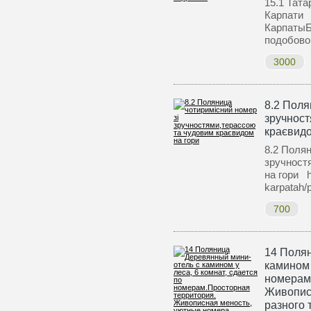
15.1 Тата
Карпати 
КарпатыБ
подобов
3000
8.2 Поля
зручност
краєвидо
8.2 Полян
зручност
на гори ht
karpatah/
700
14 Поля
камином 
номерам
Живопис
разного ти