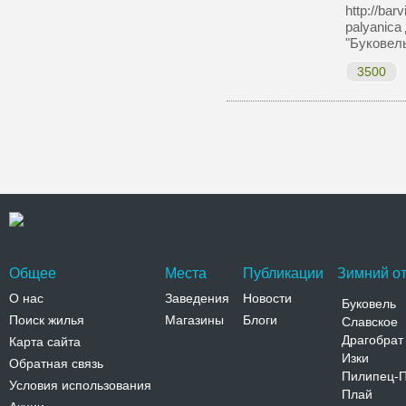
http://bar
palyanica
"Буковел
3500
Общее
Места
Публикации
Зимний от
О нас
Заведения
Новости
Буковель
Поиск жилья
Магазины
Блоги
Славское
Драгобрат
Карта сайта
Изки
Обратная связь
Пилипец-
Условия использования
Плай