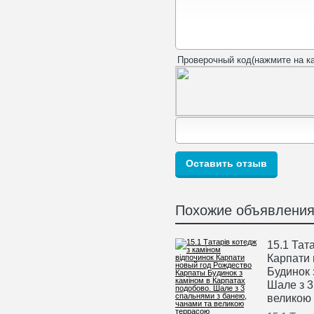
Проверочный код(нажмите на ка
Похожие объявлени
15.1 Тат
Карпати
Будинок 
Шале з 3
великою