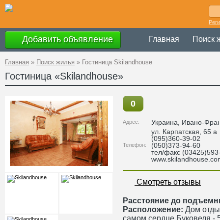
Рег
Добавить объявление
Главная
Поиск 
Главная
»
Поиск жилья
»
Гостиница Skilandhouse
Гостиница «Skilandhouse»
0
Украина
,
Ивано-Фран
Адрес:
ул. Карпатская, 65 а
(095)360-39-02
(050)373-94-60
Телефон:
тел/факс (03425)593
www.skilandhouse.co
Смотреть отзывы
Расстояние до подъемн
Расположение:
Дом отдых
самом сердце Буковеля - 