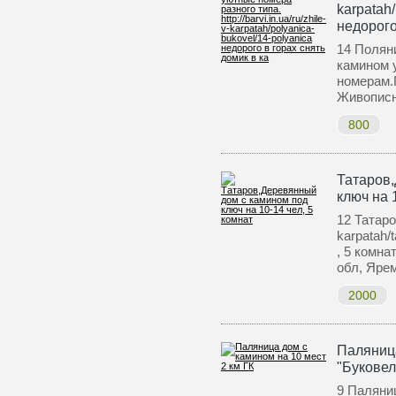
karpatah
недорого
14 Полян
камином у
номерам.
Живопис
800
Татаров
ключ на 
12 Татаров
karpatah/
, 5 комн
обл, Яре
2000
Паляница
"Буковел
9 Паляни