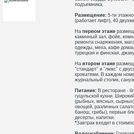
подъемника.
Размещение:
5-ти этажн
(работает лифт), 40 двух
На
первом этаже
размеще
каминный зал, фойе, комн
ремонта снаряжения, маг
одежды, меха, кафе домаш
турецкая и финская, джак
На
втором этаже
размещ
"стандарт" и "люкс" с дв
кроватями. В каждом номе
журнальный столик, сануз
Питание:
В ресторане - б
гуцульской кухни. Широки
(рыбных, мясных, сырных
овощей, различных салато
банош, грибы), первые бл
десерты, напитки.
*
Завтрак входит в стоимос
Водоснабжение:
Горячая 