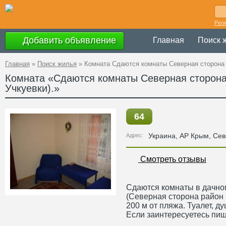
Рег
Добавить объявление
Главная
Поиск 
Главная
»
Поиск жилья
»
Комната Сдаются комнаты Северная сторона 
Комната «Сдаются комнаты Северная сторона
Учкуевки).»
64
Украина
,
АР Крым
, Се
Адрес:
Смотреть отзывы
Сдаются комнаты в дачно
(Северная сторона район 
200 м от пляжа. Туалет, ду
Если заинтересуетесь пиши