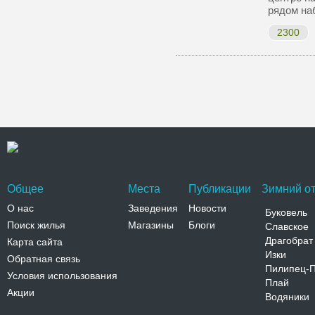
рядом на
2300
Общее
Места
Публикации
Зимний от
О нас
Заведения
Новости
Буковель
Поиск жилья
Магазины
Блоги
Славское
Драгобрат
Карта сайта
Изки
Обратная связь
Пилипец-
Условия использования
Плай
Акции
Водяники