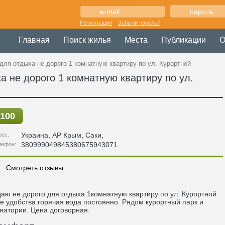
Регистрация
Забыли пароль?
Главная
Поиск жилья
Места
Публикации
О
для отдыха не дорого 1 комнатную квартиру по ул. Курортной
 не дорого 1 комнатную квартиру по ул.
100
Украина
,
АР Крым
, Саки,
рес:
380999049845380675943071
лефон:
Смотреть отзывы
аю не дорого для отдыха 1комнатную квартиру по ул. Курортной.
е удобства горячая вода постоянно. Рядом курортный парк и
натории. Цена договорная.