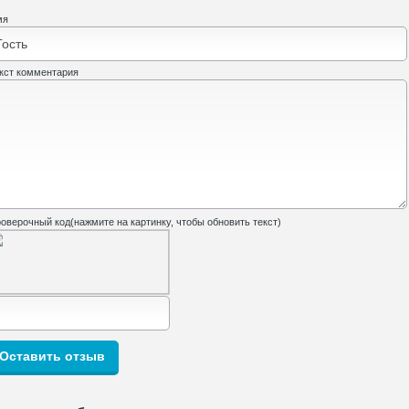
мя
кст комментария
оверочный код(нажмите на картинку, чтобы обновить текст)