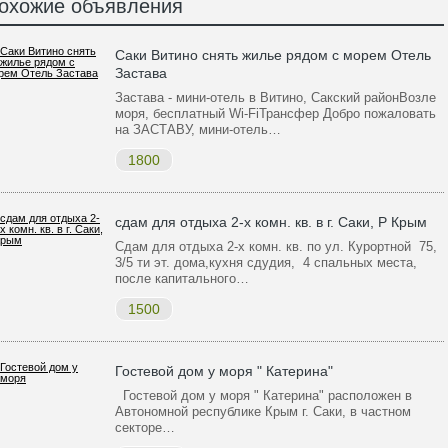
охожие объявления
Саки Витино снять жилье рядом с морем Отель
Застава
Застава - мини-отель в Витино, Сакский районВозле
моря, бесплатный Wi-FiТрансфер Добро пожаловать
на ЗАСТАВУ, мини-отель…
1800
сдам для отдыха 2-х комн. кв. в г. Саки, Р Крым
Сдам для отдыха 2-х комн. кв. по ул. Курортной 75,
3/5 ти эт. дома,кухня сдудия, 4 спальных места,
после капитального…
1500
Гостевой дом у моря " Катерина"
Гостевой дом у моря " Катерина" расположен в
Автономной республике Крым г. Саки, в частном
секторе…