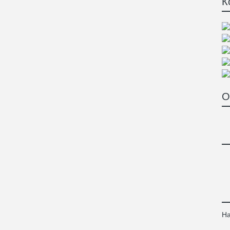
К
О
На