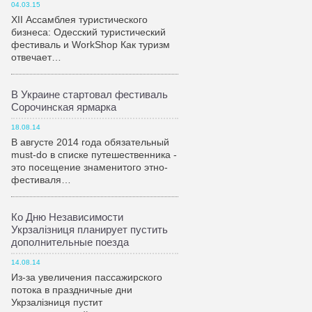
04.03.15
XII Ассамблея туристического
бизнеса: Одесский туристический
фестиваль и WorkShop Как туризм
отвечает…
В Украине стартовал фестиваль
Сорочинская ярмарка
18.08.14
В августе 2014 года обязательный
must-do в списке путешественника -
это посещение знаменитого этно-
фестиваля…
Ко Дню Независимости
Укрзалiзниця планирует пустить
дополнительные поезда
14.08.14
Из-за увеличения пассажирского
потока в праздничные дни
Укрзалiзниця пустит