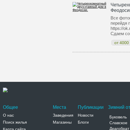
Четырех
Феодоси
Все фото
перейдя 
https://o
Сдаем со
от 4000
Общее
Места
Публикации
Зимний от
О нас
Заведения
Новости
Буковель
Поиск жилья
Магазины
Блоги
Славское
Драгобрат
Карта сайта