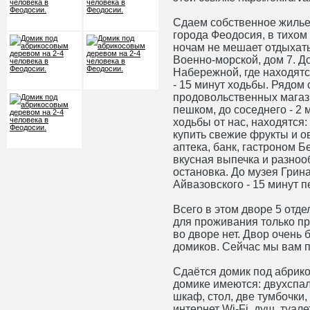
Сдаем собственное жилье
города Феодосия, в тихом
ночам не мешает отдыхать
Военно-морской, дом 7. До
Набережной, где находят
- 15 минут ходьбы. Рядом
продовольственных магази
пешком, до соседнего - 2 
ходьбы от нас, находятся:
купить свежие фрукты и о
аптека, банк, гастроном Б
вкусная выпечка и разноо
остановка. До музея Грин
Айвазовского - 15 минут 
Всего в этом дворе 5 отд
для проживания только пр
во дворе нет. Двор очень
домиков. Сейчас мы вам п
Сдаётся домик под абрико
домике имеются: двухспал
шкаф, стол, две тумбочки,
интернет Wi-Fi, душ, туале