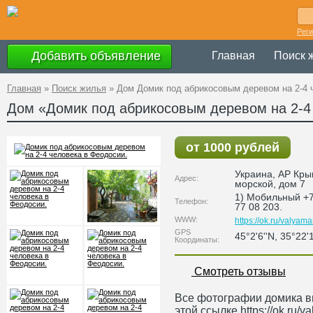
Рег
Добавить объявление
Главная
Поиск 
Главная
»
Поиск жилья
»
Дом Домик под абрикосовым деревом на 2-4 
Дом «Домик под абрикосовым деревом на 2-4
от 1000 рублей
Украина
,
АР Кры
Адрес:
морской, дом 7
1) Мобильный +7
Телефон:
77 08 203.
WWW:
https://ok.ru/valyama
GPS
45°2'6''N, 35°22'
Координаты:
Смотреть отзывы
Все фотографии домика в
этой ссылке https://ok.ru/