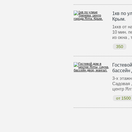
1кв по у
Крым.
1ккв от н
10 мин. п
из окна ,
350
Гостевой
бассейн 
3-х этажн
Садовая 
центр Ял
от 1500