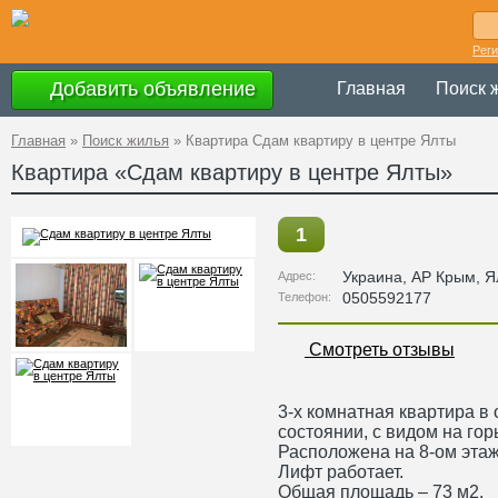
Рег
Добавить объявление
Главная
Поиск 
Главная
»
Поиск жилья
»
Квартира Сдам квартиру в центре Ялты
Квартира «Сдам квартиру в центре Ялты»
1
Украина
,
АР Крым
, Я
Адрес:
0505592177
Телефон:
Смотреть отзывы
3-х комнатная квартира в
состоянии, с видом на гор
Расположена на 8-ом этаж
Лифт работает.
Общая площадь – 73 м2.