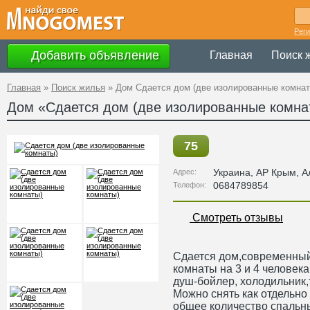
Рег
Добавить объявление
Главная
Поиск 
Главная
»
Поиск жилья
»
Дом Сдается дом (две изолированные комнат
Дом «Сдается дом (две изолированные комна
75
Украина
,
АР Крым
, А
Адрес:
0684789854
Телефон:
Смотреть отзывы
Сдается дом,современный
комнаты на 3 и 4 человека
душ-бойлер, холодильник
Можно снять как отдельно 
общее количество спальны