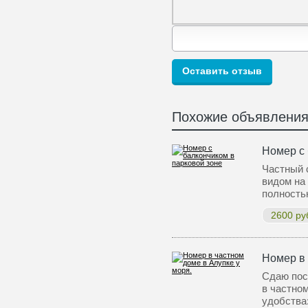
Похожие объявлени
Номер с 
Частный 
видом на 
полность
2600 ру
Номер в 
Сдаю пос
в частно
удобства