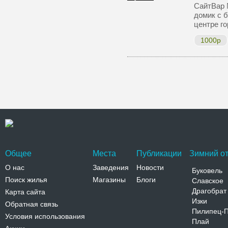
СайтВар 
домик с б
центре г
1000р
Общее
Места
Публикации
Зимний от
О нас
Заведения
Новости
Буковель
Поиск жилья
Магазины
Блоги
Славское
Драгобрат
Карта сайта
Изки
Обратная связь
Пилипец-
Условия использования
Плай