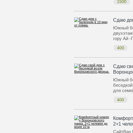
1500
Сдаю дом
Южный бе
двухэтаж
гору Ай 
400
Сдаю сво
Воронцов
Южный бер
беседкой
для семе
400
Комфорт
2+1 чело
СайтВар 