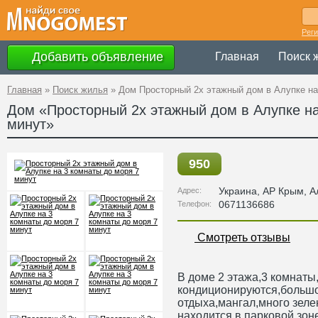
Рег
Добавить объявление
Главная
Поиск 
Главная
»
Поиск жилья
»
Дом Просторный 2х этажный дом в Алупке на
Дом «Просторный 2х этажный дом в Алупке на
минут»
950
Украина
,
АР Крым
, А
Адрес:
0671136686
Телефон:
Смотреть отзывы
В доме 2 этажа,3 комнаты
кондиционируются,большо
отдыха,мангал,много зеле
находится в парковой зон