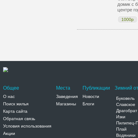
домик с б
центре г
1000р
Общее
Места
Публикации
Зимний от
О нас
Заведения
Новости
Буковель
Поиск жилья
Магазины
Блоги
Славское
Драгобрат
Карта сайта
Изки
Обратная связь
Пилипец-
Условия использования
Плай
Акции
Водяники