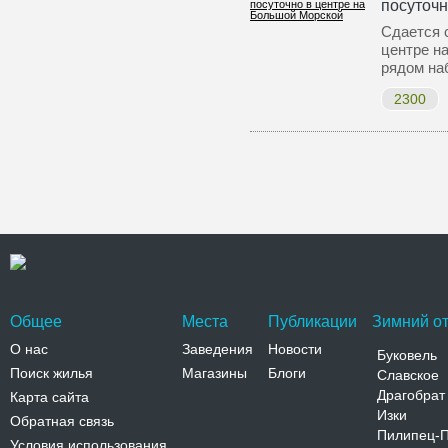
посуточн
Сдается 
центре н
рядом на
2300
Общее
Места
Публикации
Зимний от
О нас
Заведения
Новости
Буковель
Поиск жилья
Магазины
Блоги
Славское
Драгобрат
Карта сайта
Изки
Обратная связь
Пилипец-
Условия использования