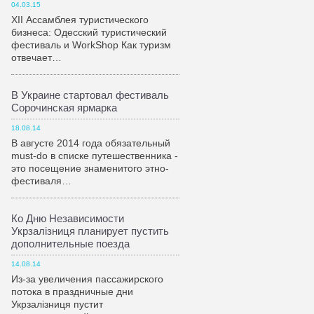
04.03.15
XII Ассамблея туристического
бизнеса: Одесский туристический
фестиваль и WorkShop Как туризм
отвечает…
В Украине стартовал фестиваль
Сорочинская ярмарка
18.08.14
В августе 2014 года обязательный
must-do в списке путешественника -
это посещение знаменитого этно-
фестиваля…
Ко Дню Независимости
Укрзалiзниця планирует пустить
дополнительные поезда
14.08.14
Из-за увеличения пассажирского
потока в праздничные дни
Укрзалiзниця пустит