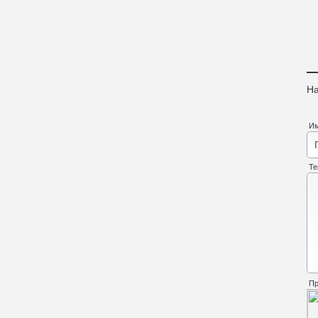
На
И
Те
Пр