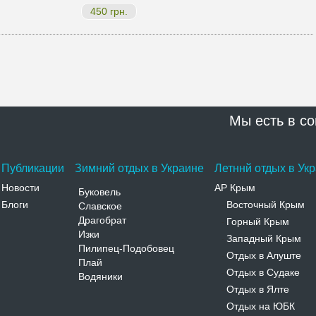
450 грн.
Мы есть в со
Публикации
Зимний отдых в Украине
Летннй отдых в Ук
Новости
АР Крым
Буковель
Блоги
Восточный Крым
Славское
-
Драгобрат
Горный Крым
-
Изки
Западный Крым
-
Пилипец-Подобовец
Отдых в Алуште
-
Плай
Отдых в Судаке
-
Водяники
Отдых в Ялте
-
Отдых на ЮБК
-