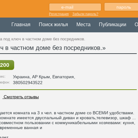
Регистрация
Забыли пароль?
Главная
Поиск жилья
Места
Публикации
О
а под ключ в частном доме без посредников.
ч в частном доме без посредников.»
200
Украина
,
АР Крым
, Евпатория,
рес:
380502943522
лефон:
Смотреть отзывы
ается комната на 3 х чел. в частном доме со ВСЕМИ удобствами.
комнате имеется двуспальный диван и кровать,телевизор, шкаф ...
совместном пользовании с коммуникабельными хозяевами: кухня,
временные ванная и
алет,