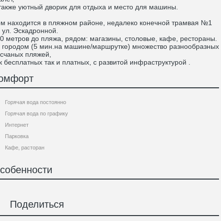
также уютный дворик для отдыха и место для машины.
м находится в пляжном районе, недалеко конечной трамвая №1
 ул. Эскадронной.
0 метров до пляжа, рядом: магазины, столовые, кафе, рестораны.
 городом (5 мин.на машине/маршрутке) множество разнообразных
счаных пляжей,
к бесплатных так и платных, с развитой инфраструктурой .
омфорт
Горячая вода постоянно
Горячая вода по графику
Интернет
Парковка
Кафе, расторан
собенности
Поделиться