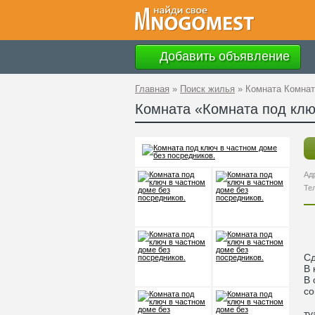
Добавить объявление
Главная
»
Поиск жилья
»
Комната Комнат
Комната «Комната под клю
Ад
Те
Cд
В 
В 
со
ту