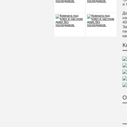
а 
До
на
40
За
пе
ка
К
О