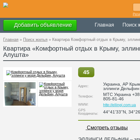
Рег
Добавить объявление
Главная
Поиск 
Главная
»
Поиск жилья
»
Квартира Комфортный отдых в Крыму, эллин
Квартира «Комфортный отдых в Крыму, эллин
Алушта»
45
Украина
,
АР Кры
Адрес:
эллинги Дельфин
МТС Украина +38 
Телефон:
805-81-46
WWW:
http://ellingi.com.ua
GPS
44°41'33''N, 34°26
Координаты:
Смотреть отзывы
ЭЛЛИНГИ ДЕЛЬФИН – это