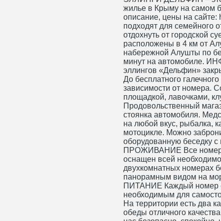
жилье в Крыму на самом б
описание, цены на сайте: h
подходят для семейного о
отдохнуть от городской
расположены в 4 км от Ал
набережной Алушты по бе
минут на автомобиле. И
эллингов «Дельфин» закры
До бесплатного галечного 
зависимости от номера. С
площадкой, лавочками, к
Продовольственный магаз
стоянка автомобиля. Медс
на любой вкус, рыбалка, к
мотоцикле. Можно заброн
оборудованную беседку с
ПРОЖИВАНИЕ Все номера 
оснащен всей необходимо
двухкомнатных номерах 
панорамным видом на море
ПИТАНИЕ Каждый номер о
необходимым для самосто
На территории есть два к
обеды отличного качества