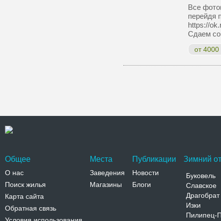
Все фото
перейдя 
https://o
Сдаем со
от 4000
Общее
Места
Публикации
Зимний от
О нас
Заведения
Новости
Буковель
Поиск жилья
Магазины
Блоги
Славское
Драгобрат
Карта сайта
Изки
Обратная связь
Пилипец-
Условия использования