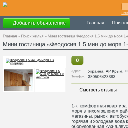
Рег
Добавить объявление
Главная
Поиск 
Главная
»
Поиск жилья
»
Мини гостиница Феодосия 1,5 мин.до моря 1-
Мини гостиница «Феодосия 1,5 мин.до моря 1-
0
Украина
,
АР Крым
, 
Адрес:
380506423383
Телефон:
Смотреть отзывы
1-к. комфортная квартира 
моря в тихом зеленом райо
магазины, рынок, автобусн
горячая и холодная вода 
оборудованная кухня,двус