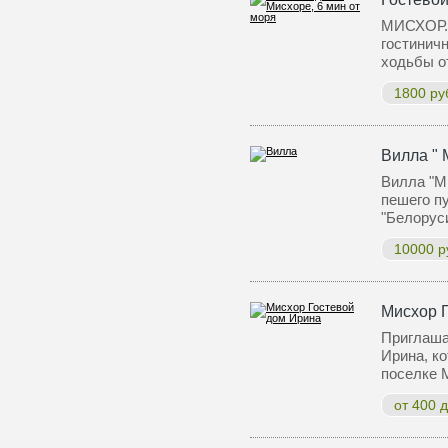
МИСХОР. 
гостиничн
ходьбы о
1800 ру
Вилла " 
Вилла "М
пешего пу
"Белоруси
10000 р
Мисхор 
Приглаша
Ирина, к
поселке
от 400 