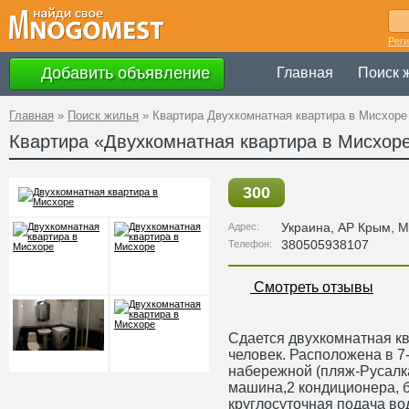
Рег
Добавить объявление
Главная
Поиск 
Главная
»
Поиск жилья
»
Квартира Двухкомнатная квартира в Мисхоре
Квартира «Двухкомнатная квартира в Мисхор
300
Украина
,
АР Крым
, 
Адрес:
380505938107
Телефон:
Смотреть отзывы
Сдается двухкомнатная кв
человек. Расположена в 7
набережной (пляж-Русалка
машина,2 кондиционера, б
круглосуточная подача во