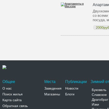
Апартам
Двухкомн
со всеми
посуда, 
2000ру
Общее
Места
Публикации
Зимний от
О нас
Заведения
Новости
Буковель
Поиск жилья
Магазины
Блоги
Славское
Драгобрат
Карта сайта
Изки
Обратная связь