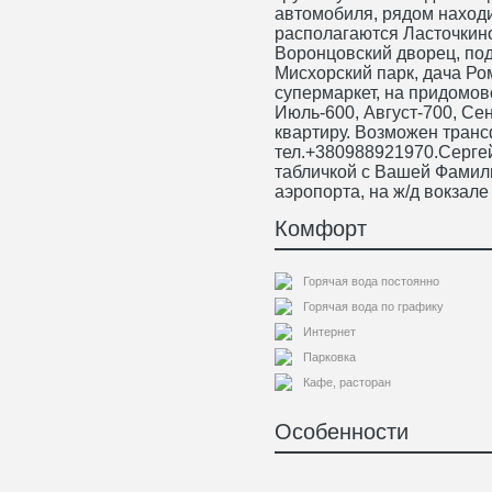
автомобиля, рядом находит
располагаются Ласточкино
Воронцовский дворец, под
Мисхорский парк, дача Ро
супермаркет, на придомов
Июль-600, Август-700, Сен
квартиру. Возможен транс
тел.+380988921970.Сергей
табличкой с Вашей Фамили
аэропорта, на ж/д вокзале
Комфорт
Горячая вода постоянно
Горячая вода по графику
Интернет
Парковка
Кафе, расторан
Особенности