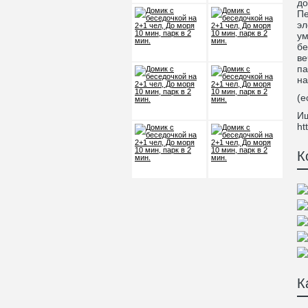
до
Пе
эл
ум
бе
ве
па
на
(е
Ищ
ht
К
К