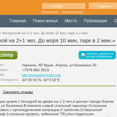
Регистрация
Забыли пароль?
Главная
Поиск жилья
Места
Публикации
О
 беседочкой на 2+1 чел, До моря 10 мин, парк в 2 мин.
ой на 2+1 чел, До моря 10 мин, парк в 2 мин.»
смотреть данные об
1000р
авторе объявления
Украина
,
АР Крым
, Алупка,
ул.Калинина 30
рес:
+7978 860 3019
лефон:
WW:
http://alupkadom.jimdo.com
44°25'16''N, 34°3'18''E
S Координаты:
Смотреть отзывы
аю домик с беседкой во дворе на 1-3 чел,в центре города Алупки
 ул.Калинина.В комнате-новый спальный гарнитур-2спальная
овать с ортопедическим матрацем,2 тумбочки,2створчатый
аф,1спальная кровать, кабельное ТВ,утюг,гладильная