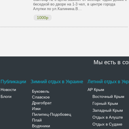
беседкой во дворе на 1-3 чел, в центре города
Алупки по ул.Калинина.В…
1000р
Мы есть в со
Публикации
Зимний отдых в Украине
Летннй отдых в Ук
Новости
АР Крым
Буковель
Блоги
Восточный Крым
Славское
-
Драгобрат
Горный Крым
-
Изки
Западный Крым
-
Пилипец-Подобовец
Отдых в Алуште
-
Плай
Отдых в Судаке
-
Водяники