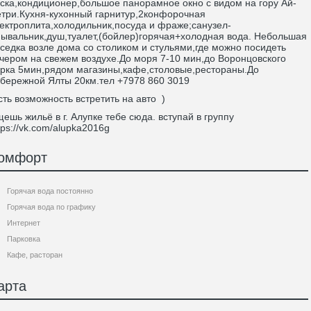
ска,кондиционер,большое панорамное окно с видом на гору Ай-
три.Кухня-кухонный гарнитур,2конфорочная
ектроплита,холодильник,посуда и фраже;санузел-
ывальник,душ,туалет,(бойлер)горячая+холодная вода. Небольшая
седка возле дома со столиком и стульями,где можно посидеть
чером на свежем воздухе.До моря 7-10 мин,до Воронцовского
рка 5мин,рядом магазины,кафе,столовые,рестораны.До
бережной Ялты 20км.тел +7978 860 3019
сть возможность встретить на авто )
ешь жильё в г. Алупке тебе сюда. вступай в группу
tps://vk.com/alupka2016g
омфорт
Горячая вода постоянно
Горячая вода по графику
Интернет
Парковка
Кафе, расторан
арта