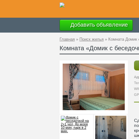
Добавить объявление
Главная
»
Поиск жилья
»
Комната Домик с
Комната «Домик с беседочк
Ад
Те
W
GP
Сд
по
кр
шк