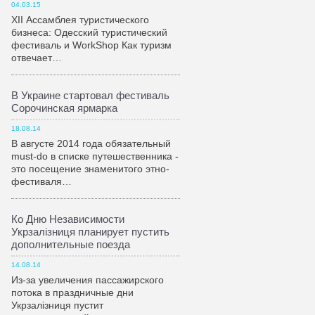
04.03.15
XII Ассамблея туристического
бизнеса: Одесский туристический
фестиваль и WorkShop Как туризм
отвечает…
В Украине стартовал фестиваль
Сорочинская ярмарка
18.08.14
В августе 2014 года обязательный
must-do в списке путешественника -
это посещение знаменитого этно-
фестиваля…
Ко Дню Независимости
Укрзалiзниця планирует пустить
дополнительные поезда
14.08.14
Из-за увеличения пассажирского
потока в праздничные дни
Укрзалiзниця пустит