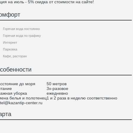
ция на июль - 5% скидка от стоимости на сайте!
омфорт
Горячая вода постоянно
Горячая вода по графику
Интернет
Парковка
Кафе, расторан
собенности
сстояние до моря
50 метров
тание
3х-разовое
ажная уборка
ежедневно
ена белья и полотенец
1 и 2 раза в неделю соответственно
tel@kazantip-center.ru
арта