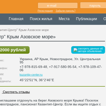
Регистрация
Забыли пароль?
Главная
Поиск жилья
Места
Публикации
О
антип-Центр" Крым Азовское море
тр" Крым Азовское море»
смотреть данные об
2000 рублей
авторе объявления
Украина
,
АР Крым
, Новоотрадное,
Ул. Центральная
рес:
95
+7-978-815-69-48, +7-917-580-95-54, +7-978-109-47-
лефон:
06
WW:
kazantip-center.ru
S
45°22'51''N, 36°2'46''E
ординаты:
Смотреть отзывы
иглашаем отдохнуть на берег Азовского моря Крыма! Поселок
воотрадное, пансионат Казантип-Центр. Если вы ищите отдых с