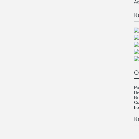
Ак
К
О
Ра
Пи
Вл
См
ho
К