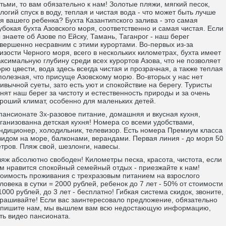
тьми, то вам обязательно к нам! Золотые пляжи, мягкий песок,
логий спуск в воду, теплая и чистая вода - что может быть лучше
я вашего ребенка? Бухта Казантипского залива - это самая
убокая бухта Азовского моря, соответственно и самая чистая. Если
 знаете об Азове по Ейску, Тамань, Таганрог - наш берег
вершенно несравним с этими курортами. Во-первых из-за
изости Черного моря, всего в нескольких километрах, бухта имеет
ксимальную глубину среди всех курортов Азова, что не позволяет
рю цвести, вода здесь всегда чистая и прозрачная, а также теплая
полезная, что присуще Азовскому морю. Во-вторых у нас нет
ивычной суеты, зато есть уют и спокойствие на берегу. Туристы
нят наш берег за чистоту и естественность природы и за очень
роший климат, особенно для маленьких детей.
пансионате 3х-разовое питание, домашняя и вкусная кухня,
ганизованна детская кухня! Номера со всеми удобствами,
ндиционер, холодильник, телевизор. Есть номера Премиум класса
видом на море, балконами, верандами. Первая линия - до моря 50
тров. Пляж свой, шезлонги, навесы.
яж абсолютно свободен! Километры песка, красота, чистота, если
м нравится спокойный семейный отдых - приезжайте к нам!
оимость проживания с трехразовым питанием на взрослого
ловека в сутки = 2000 рублей, ребенок до 7 лет - 50% от стоимости
1000 рублей, до 3 лет - бесплатно! Гибкая система скидок, звоните,
рашивайте! Если вас заинтересовало предложение, обязательно
пишите нам, мы вышлем вам всю недостающую информацию,
ть видео пансионата.