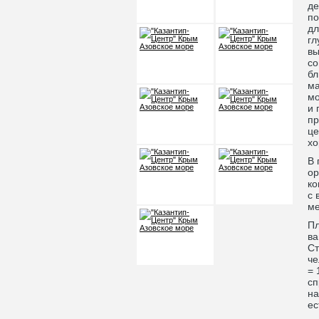
де
по
дл
гл
вы
со
бл
ма
мо
и 
пр
це
хо
В 
ор
ко
с 
ме
Пл
ва
Cт
че
= 
сп
на
ес