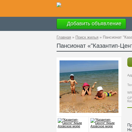
Добавить объявление
Главная
»
Поиск жилья
»
Пансионат "Каз
Пансионат «"Казантип-Цен
Ад
Те
W
GP
Ко
Пр
Но