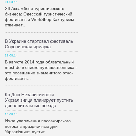
04.03.15
XII Ассамблея туристического
бизнеса: Одесский туристический
фестиваль и WorkShop Как туризм
отвечает…
В Украине стартовал фестиваль
Сорочинская ярмарка
18.08.14
В августе 2014 года обязательный
must-do в списке путешественника -
это посещение знаменитого этно-
фестиваля…
Ко Дню Независимости
Укрзалiзниця планирует пустить
дополнительные поезда
14.08.14
Из-за увеличения пассажирского
потока в праздничные дни
Укрзалiзниця пустит