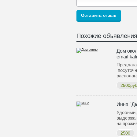
Похожие объявлени
Дом окол
email.kal
Предлага
посуточн
располаг
2500руб
Инна "Д
Удобный,
выдержан
на прожи
2500