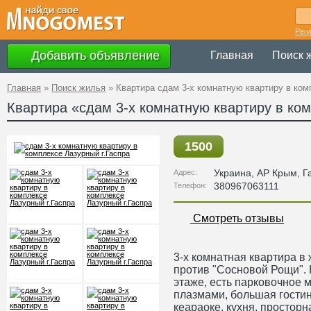
Рег
Добавить объявление
Главная
Поиск 
Главная
»
Поиск жилья
»
Квартира cдам 3-х комнатную квартиру в ком
Квартира «cдам 3-х комнатную квартиру в ком
1500
Украина
,
АР Крым
, Г
Адрес:
380967063111
Телефон:
Смотреть отзывы
3-х комнатная квартира в
против "Сосновой Рощи". 
этаже, есть парковочное м
плазмами, большая гости
кеараоке, кухня, просторн