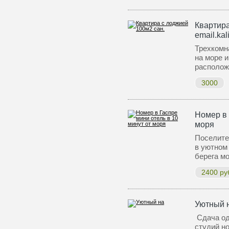
Квартира
email.kal
Трехкомн
на море и
располож
3000
Номер в 
моря
Поселите
в уютном
берега м
2400 ру
Уютный 
Сдача од
студий н