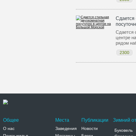
Сдается 
посуточн
Сдается 
центре н
рядом на
2300
Общее
Места
Публикации
Зимний от
О нас
Заведения
Новости
Буковель
Поиск жилья
Магазины
Блоги